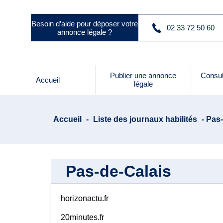
Besoin d’aide pour déposer votre
02 33 72 50 60
annonce légale ?
Publier une annonce
Consul
Accueil
légale
Accueil
-
Liste des journaux habilités
- Pas
Pas-de-Calais
horizonactu.fr
20minutes.fr