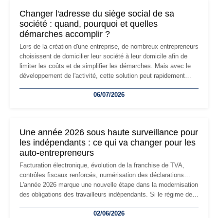
Changer l'adresse du siège social de sa
société : quand, pourquoi et quelles
démarches accomplir ?
Lors de la création d'une entreprise, de nombreux entrepreneurs
choisissent de domicilier leur société à leur domicile afin de
limiter les coûts et de simplifier les démarches. Mais avec le
développement de l'activité, cette solution peut rapidement
devenir inadaptée. Déménagement dans des locaux
06/07/2026
professionnels, recrutement, image de marque… Le
changement d'adresse du siège social répond souvent à une
nouvelle étape de la vie de l'entreprise et implique plusieurs
formalités obligatoires.
Une année 2026 sous haute surveillance pour
les indépendants : ce qui va changer pour les
auto-entrepreneurs
Facturation électronique, évolution de la franchise de TVA,
contrôles fiscaux renforcés, numérisation des déclarations…
L'année 2026 marque une nouvelle étape dans la modernisation
des obligations des travailleurs indépendants. Si le régime de
la micro-entreprise conserve sa simplicité et son attractivité,
02/06/2026
les auto-entrepreneurs devront s'adapter à un environnement