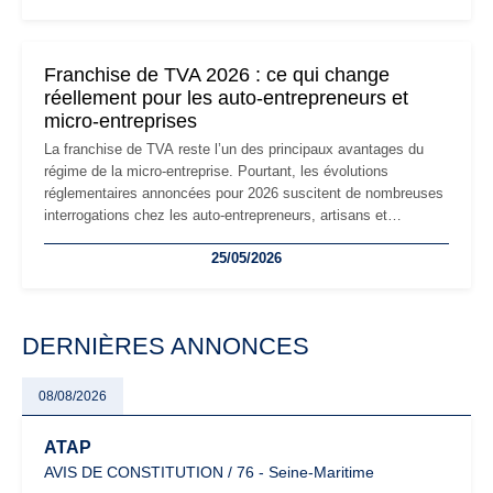
réglementaire plus exigeant. Décryptage des principaux
changements et des précautions à prendre pour éviter les
mauvaises surprises.
Franchise de TVA 2026 : ce qui change
réellement pour les auto-entrepreneurs et
micro-entreprises
La franchise de TVA reste l’un des principaux avantages du
régime de la micro-entreprise. Pourtant, les évolutions
réglementaires annoncées pour 2026 suscitent de nombreuses
interrogations chez les auto-entrepreneurs, artisans et
freelances. Seuils de chiffre d’affaires, obligations déclaratives,
25/05/2026
facturation ou risque de bascule vers la TVA : les règles
évoluent dans un contexte de contrôle renforcé et de
modernisation fiscale qui oblige les indépendants à rester
particulièrement vigilants.
DERNIÈRES ANNONCES
08/08/2026
ATAP
AVIS DE CONSTITUTION / 76 - Seine-Maritime