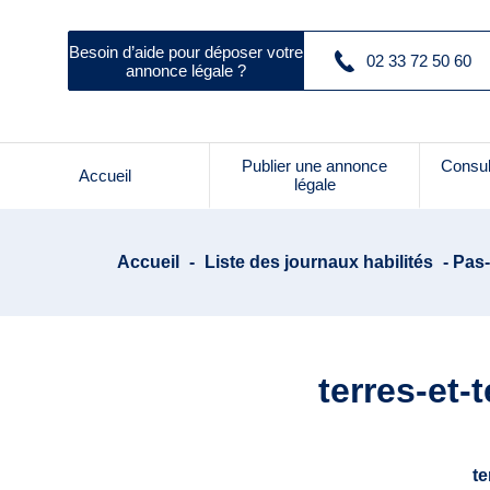
Besoin d’aide pour déposer votre
02 33 72 50 60
annonce légale ?
Publier une annonce
Consul
Accueil
légale
Accueil
-
Liste des journaux habilités
- Pas-
terres-et-
te