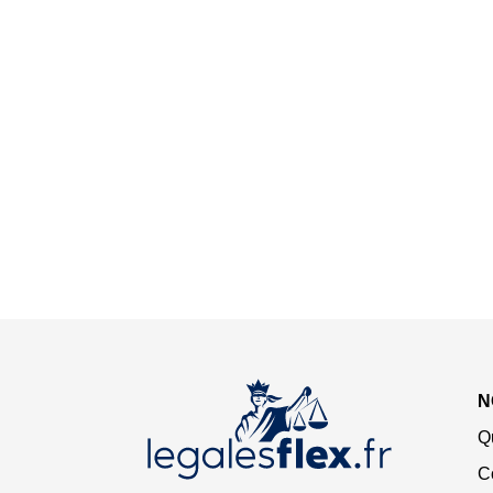
N
Q
C