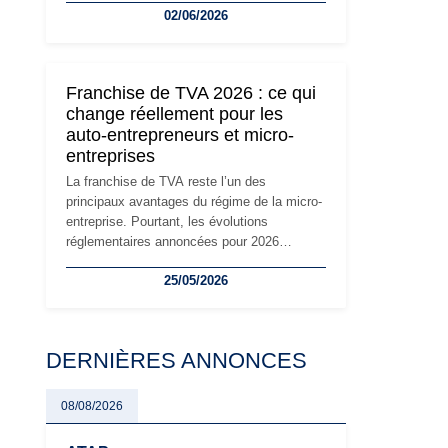
02/06/2026
travailleurs indépendants. Si le régime de la
micro-entreprise conserve sa simplicité et
son attractivité, les auto-entrepreneurs
devront s'adapter à un environnement
Franchise de TVA 2026 : ce qui
réglementaire plus exigeant. Décryptage des
change réellement pour les
principaux changements et des précautions
auto-entrepreneurs et micro-
à prendre pour éviter les mauvaises
entreprises
surprises.
La franchise de TVA reste l’un des
principaux avantages du régime de la micro-
entreprise. Pourtant, les évolutions
réglementaires annoncées pour 2026
suscitent de nombreuses interrogations chez
25/05/2026
les auto-entrepreneurs, artisans et
freelances. Seuils de chiffre d’affaires,
obligations déclaratives, facturation ou
risque de bascule vers la TVA : les règles
DERNIÈRES ANNONCES
évoluent dans un contexte de contrôle
renforcé et de modernisation fiscale qui
oblige les indépendants à rester
08/08/2026
particulièrement vigilants.