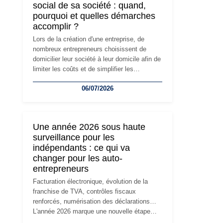
social de sa société : quand,
pourquoi et quelles démarches
accomplir ?
Lors de la création d'une entreprise, de
nombreux entrepreneurs choisissent de
domicilier leur société à leur domicile afin de
limiter les coûts et de simplifier les
démarches. Mais avec le développement de
06/07/2026
l'activité, cette solution peut rapidement
devenir inadaptée. Déménagement dans des
locaux professionnels, recrutement, image
de marque… Le changement d'adresse du
Une année 2026 sous haute
siège social répond souvent à une nouvelle
surveillance pour les
étape de la vie de l'entreprise et implique
indépendants : ce qui va
plusieurs formalités obligatoires.
changer pour les auto-
entrepreneurs
Facturation électronique, évolution de la
franchise de TVA, contrôles fiscaux
renforcés, numérisation des déclarations…
L'année 2026 marque une nouvelle étape
dans la modernisation des obligations des