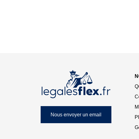
N
Q
C
M
Nous envoyer un email
Pl
G