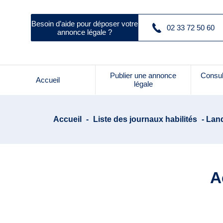
Besoin d’aide pour déposer votre
02 33 72 50 60
annonce légale ?
Publier une annonce
Consul
Accueil
légale
Accueil
-
Liste des journaux habilités
- Land
A