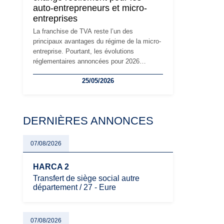
auto-entrepreneurs et micro-
à prendre pour éviter les mauvaises
entreprises
surprises.
La franchise de TVA reste l’un des
principaux avantages du régime de la micro-
entreprise. Pourtant, les évolutions
réglementaires annoncées pour 2026
suscitent de nombreuses interrogations chez
25/05/2026
les auto-entrepreneurs, artisans et
freelances. Seuils de chiffre d’affaires,
obligations déclaratives, facturation ou
risque de bascule vers la TVA : les règles
DERNIÈRES ANNONCES
évoluent dans un contexte de contrôle
renforcé et de modernisation fiscale qui
oblige les indépendants à rester
07/08/2026
particulièrement vigilants.
HARCA 2
Transfert de siège social autre
département / 27 - Eure
07/08/2026