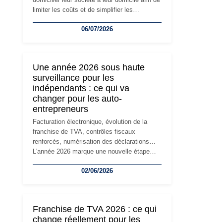
limiter les coûts et de simplifier les
démarches. Mais avec le développement de
06/07/2026
l'activité, cette solution peut rapidement
devenir inadaptée. Déménagement dans des
locaux professionnels, recrutement, image
de marque… Le changement d'adresse du
Une année 2026 sous haute
siège social répond souvent à une nouvelle
surveillance pour les
étape de la vie de l'entreprise et implique
indépendants : ce qui va
plusieurs formalités obligatoires.
changer pour les auto-
entrepreneurs
Facturation électronique, évolution de la
franchise de TVA, contrôles fiscaux
renforcés, numérisation des déclarations…
L'année 2026 marque une nouvelle étape
dans la modernisation des obligations des
02/06/2026
travailleurs indépendants. Si le régime de la
micro-entreprise conserve sa simplicité et
son attractivité, les auto-entrepreneurs
devront s'adapter à un environnement
Franchise de TVA 2026 : ce qui
réglementaire plus exigeant. Décryptage des
change réellement pour les
principaux changements et des précautions