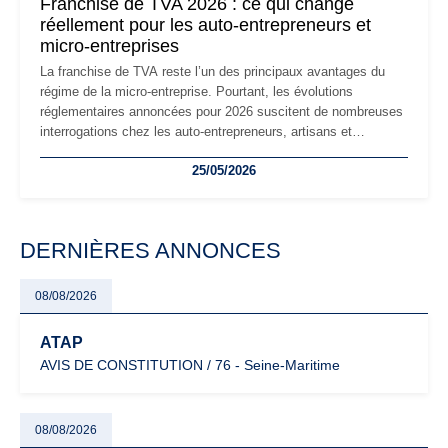
Franchise de TVA 2026 : ce qui change
réellement pour les auto-entrepreneurs et
micro-entreprises
La franchise de TVA reste l’un des principaux avantages du
régime de la micro-entreprise. Pourtant, les évolutions
réglementaires annoncées pour 2026 suscitent de nombreuses
interrogations chez les auto-entrepreneurs, artisans et
freelances. Seuils de chiffre d’affaires, obligations déclaratives,
25/05/2026
facturation ou risque de bascule vers la TVA : les règles
évoluent dans un contexte de contrôle renforcé et de
modernisation fiscale qui oblige les indépendants à rester
particulièrement vigilants.
DERNIÈRES ANNONCES
08/08/2026
ATAP
AVIS DE CONSTITUTION / 76 - Seine-Maritime
08/08/2026