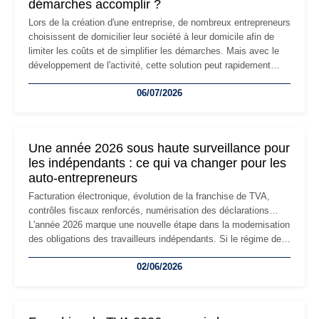
démarches accomplir ?
Lors de la création d'une entreprise, de nombreux entrepreneurs
choisissent de domicilier leur société à leur domicile afin de
limiter les coûts et de simplifier les démarches. Mais avec le
développement de l'activité, cette solution peut rapidement
devenir inadaptée. Déménagement dans des locaux
06/07/2026
professionnels, recrutement, image de marque… Le
changement d'adresse du siège social répond souvent à une
nouvelle étape de la vie de l'entreprise et implique plusieurs
formalités obligatoires.
Une année 2026 sous haute surveillance pour
les indépendants : ce qui va changer pour les
auto-entrepreneurs
Facturation électronique, évolution de la franchise de TVA,
contrôles fiscaux renforcés, numérisation des déclarations…
L'année 2026 marque une nouvelle étape dans la modernisation
des obligations des travailleurs indépendants. Si le régime de
la micro-entreprise conserve sa simplicité et son attractivité,
02/06/2026
les auto-entrepreneurs devront s'adapter à un environnement
réglementaire plus exigeant. Décryptage des principaux
changements et des précautions à prendre pour éviter les
mauvaises surprises.