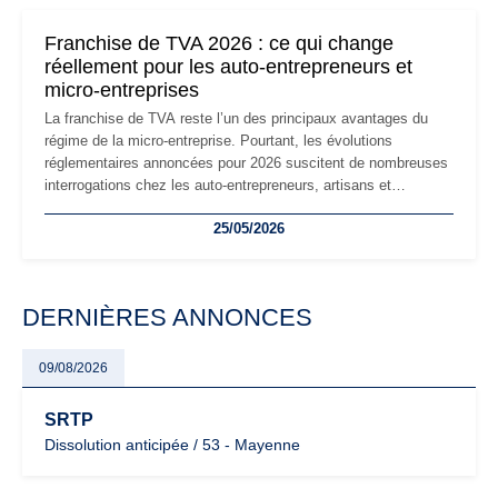
changements et des précautions à prendre pour éviter les
mauvaises surprises.
Franchise de TVA 2026 : ce qui change
réellement pour les auto-entrepreneurs et
micro-entreprises
La franchise de TVA reste l’un des principaux avantages du
régime de la micro-entreprise. Pourtant, les évolutions
réglementaires annoncées pour 2026 suscitent de nombreuses
interrogations chez les auto-entrepreneurs, artisans et
freelances. Seuils de chiffre d’affaires, obligations déclaratives,
25/05/2026
facturation ou risque de bascule vers la TVA : les règles
évoluent dans un contexte de contrôle renforcé et de
modernisation fiscale qui oblige les indépendants à rester
particulièrement vigilants.
DERNIÈRES ANNONCES
09/08/2026
SRTP
Dissolution anticipée / 53 - Mayenne