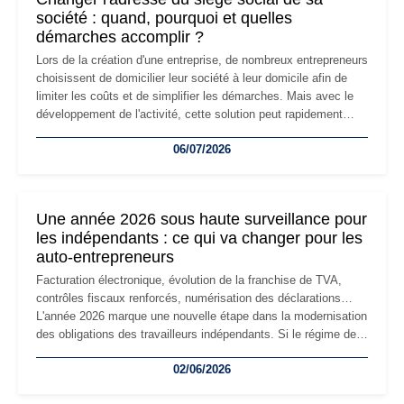
société : quand, pourquoi et quelles
démarches accomplir ?
Lors de la création d'une entreprise, de nombreux entrepreneurs
choisissent de domicilier leur société à leur domicile afin de
limiter les coûts et de simplifier les démarches. Mais avec le
développement de l'activité, cette solution peut rapidement
devenir inadaptée. Déménagement dans des locaux
06/07/2026
professionnels, recrutement, image de marque… Le
changement d'adresse du siège social répond souvent à une
nouvelle étape de la vie de l'entreprise et implique plusieurs
formalités obligatoires.
Une année 2026 sous haute surveillance pour
les indépendants : ce qui va changer pour les
auto-entrepreneurs
Facturation électronique, évolution de la franchise de TVA,
contrôles fiscaux renforcés, numérisation des déclarations…
L'année 2026 marque une nouvelle étape dans la modernisation
des obligations des travailleurs indépendants. Si le régime de
la micro-entreprise conserve sa simplicité et son attractivité,
02/06/2026
les auto-entrepreneurs devront s'adapter à un environnement
réglementaire plus exigeant. Décryptage des principaux