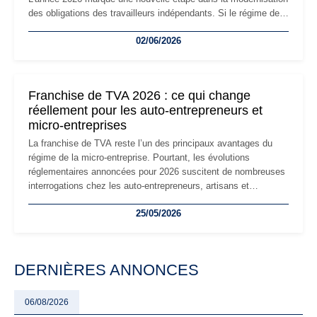
des obligations des travailleurs indépendants. Si le régime de
la micro-entreprise conserve sa simplicité et son attractivité,
02/06/2026
les auto-entrepreneurs devront s'adapter à un environnement
réglementaire plus exigeant. Décryptage des principaux
changements et des précautions à prendre pour éviter les
mauvaises surprises.
Franchise de TVA 2026 : ce qui change
réellement pour les auto-entrepreneurs et
micro-entreprises
La franchise de TVA reste l’un des principaux avantages du
régime de la micro-entreprise. Pourtant, les évolutions
réglementaires annoncées pour 2026 suscitent de nombreuses
interrogations chez les auto-entrepreneurs, artisans et
freelances. Seuils de chiffre d’affaires, obligations déclaratives,
25/05/2026
facturation ou risque de bascule vers la TVA : les règles
évoluent dans un contexte de contrôle renforcé et de
modernisation fiscale qui oblige les indépendants à rester
particulièrement vigilants.
DERNIÈRES ANNONCES
06/08/2026