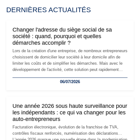
DERNIÈRES ACTUALITÉS
Changer l'adresse du siège social de sa
société : quand, pourquoi et quelles
démarches accomplir ?
Lors de la création d'une entreprise, de nombreux entrepreneurs
choisissent de domicilier leur société à leur domicile afin de
limiter les coûts et de simplifier les démarches. Mais avec le
développement de l'activité, cette solution peut rapidement
devenir inadaptée. Déménagement dans des locaux
06/07/2026
professionnels, recrutement, image de marque… Le
changement d'adresse du siège social répond souvent à une
nouvelle étape de la vie de l'entreprise et implique plusieurs
formalités obligatoires.
Une année 2026 sous haute surveillance pour
les indépendants : ce qui va changer pour les
auto-entrepreneurs
Facturation électronique, évolution de la franchise de TVA,
contrôles fiscaux renforcés, numérisation des déclarations…
L'année 2026 marque une nouvelle étape dans la modernisation