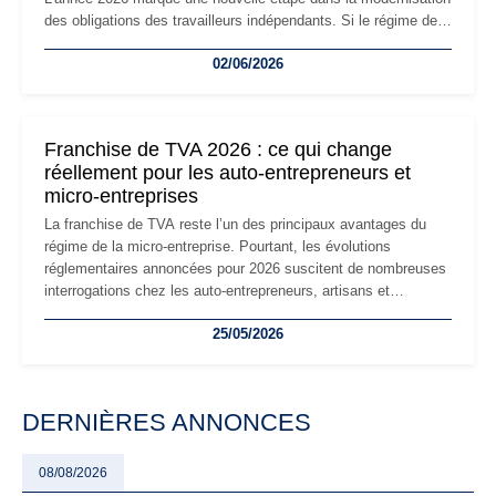
des obligations des travailleurs indépendants. Si le régime de
la micro-entreprise conserve sa simplicité et son attractivité,
02/06/2026
les auto-entrepreneurs devront s'adapter à un environnement
réglementaire plus exigeant. Décryptage des principaux
changements et des précautions à prendre pour éviter les
mauvaises surprises.
Franchise de TVA 2026 : ce qui change
réellement pour les auto-entrepreneurs et
micro-entreprises
La franchise de TVA reste l’un des principaux avantages du
régime de la micro-entreprise. Pourtant, les évolutions
réglementaires annoncées pour 2026 suscitent de nombreuses
interrogations chez les auto-entrepreneurs, artisans et
freelances. Seuils de chiffre d’affaires, obligations déclaratives,
25/05/2026
facturation ou risque de bascule vers la TVA : les règles
évoluent dans un contexte de contrôle renforcé et de
modernisation fiscale qui oblige les indépendants à rester
particulièrement vigilants.
DERNIÈRES ANNONCES
08/08/2026