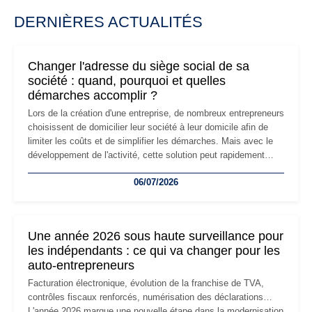
DERNIÈRES ACTUALITÉS
Changer l'adresse du siège social de sa
société : quand, pourquoi et quelles
démarches accomplir ?
Lors de la création d'une entreprise, de nombreux entrepreneurs
choisissent de domicilier leur société à leur domicile afin de
limiter les coûts et de simplifier les démarches. Mais avec le
développement de l'activité, cette solution peut rapidement
devenir inadaptée. Déménagement dans des locaux
06/07/2026
professionnels, recrutement, image de marque… Le
changement d'adresse du siège social répond souvent à une
nouvelle étape de la vie de l'entreprise et implique plusieurs
formalités obligatoires.
Une année 2026 sous haute surveillance pour
les indépendants : ce qui va changer pour les
auto-entrepreneurs
Facturation électronique, évolution de la franchise de TVA,
contrôles fiscaux renforcés, numérisation des déclarations…
L'année 2026 marque une nouvelle étape dans la modernisation