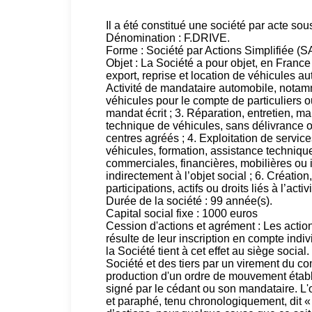
Il a été constitué une société par acte s
Dénomination : F.DRIVE.
Forme : Société par Actions Simplifiée (S
Objet : La Société a pour objet, en France
export, reprise et location de véhicules aut
Activité de mandataire automobile, notamm
véhicules pour le compte de particuliers o
mandat écrit ; 3. Réparation, entretien, m
technique de véhicules, sans délivrance of
centres agréés ; 4. Exploitation de service
véhicules, formation, assistance technique,
commerciales, financières, mobilières ou 
indirectement à l’objet social ; 6. Création
participations, actifs ou droits liés à l’acti
Durée de la société : 99 année(s).
Capital social fixe : 1000 euros
Cession d'actions et agrément : Les actio
résulte de leur inscription en compte indiv
la Société tient à cet effet au siège socia
Société et des tiers par un virement du 
production d'un ordre de mouvement établi 
signé par le cédant ou son mandataire. L'
et paraphé, tenu chronologiquement, dit 