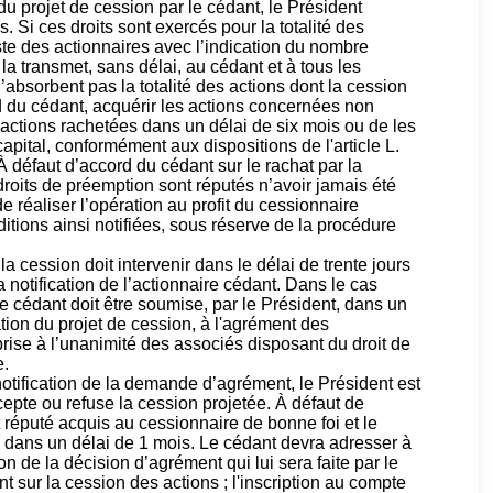
du projet de cession par le cédant, le Président
 Si ces droits sont exercés pour la totalité des
liste des actionnaires avec l’indication du nombre
a transmet, sans délai, au cédant et à tous les
’absorbent pas la totalité des actions dont la cession
rd du cédant, acquérir les actions concernées non
 actions rachetées dans un délai de six mois ou de les
pital, conformément aux dispositions de l'article L.
défaut d’accord du cédant sur le rachat par la
roits de préemption sont réputés n’avoir jamais été
de réaliser l’opération au profit du cessionnaire
itions ainsi notifiées, sous réserve de la procédure
a cession doit intervenir dans le délai de trente jours
notification de l’actionnaire cédant. Dans le cas
le cédant doit être soumise, par le Président, dans un
ation du projet de cession, à l'agrément des
rise à l’unanimité des associés disposant du droit de
e.
otification de la demande d’agrément, le Président est
ccepte ou refuse la cession projetée. À défaut de
st réputé acquis au cessionnaire de bonne foi et le
n dans un délai de 1 mois. Le cédant devra adresser à
ion de la décision d’agrément qui lui sera faite par le
 sur la cession des actions ; l'inscription au compte