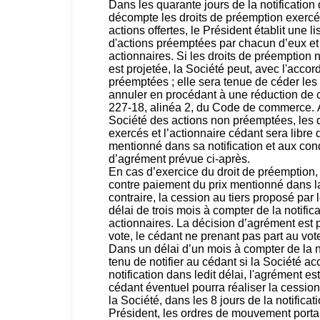
Dans les quarante jours de la notification 
décompte les droits de préemption exercés.
actions offertes, le Président établit une 
d'actions préemptées par chacun d’eux et l
actionnaires. Si les droits de préemption n
est projetée, la Société peut, avec l'acco
préemptées ; elle sera tenue de céder les
annuler en procédant à une réduction de ca
227-18, alinéa 2, du Code de commerce. À 
Société des actions non préemptées, les d
exercés et l’actionnaire cédant sera libre 
mentionné dans sa notification et aux cond
d’agrément prévue ci-après.
En cas d’exercice du droit de préemption, l
contre paiement du prix mentionné dans la 
contraire, la cession au tiers proposé par 
délai de trois mois à compter de la notific
actionnaires. La décision d’agrément est p
vote, le cédant ne prenant pas part au vot
Dans un délai d’un mois à compter de la n
tenu de notifier au cédant si la Société a
notification dans ledit délai, l'agrément e
cédant éventuel pourra réaliser la cessio
la Société, dans les 8 jours de la notificat
Président, les ordres de mouvement portant