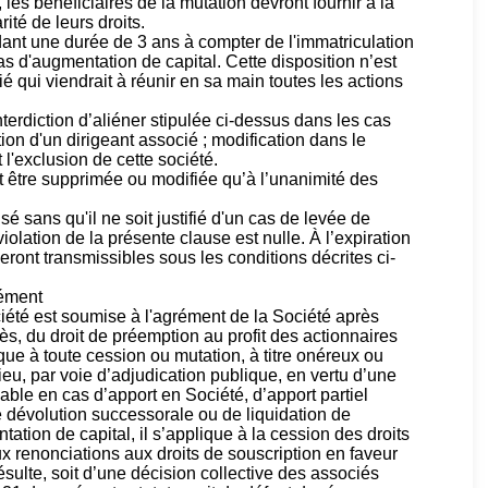
les bénéficiaires de la mutation devront fournir à la
ité de leurs droits.
ant une durée de 3 ans à compter de l'immatriculation
as d'augmentation de capital. Cette disposition n’est
é qui viendrait à réunir en sa main toutes les actions
nterdiction d’aliéner stipulée ci-dessus dans les cas
ion d'un dirigeant associé ; modification dans le
 l'exclusion de cette société.
ut être supprimée ou modifiée qu’à l’unanimité des
isé sans qu'il ne soit justifié d'un cas de levée de
violation de la présente clause est nulle. À l’expiration
seront transmissibles sous les conditions décrites ci-
rément
ciété est soumise à l'agrément de la Société après
rès, du droit de préemption au profit des actionnaires
que à toute cession ou mutation, à titre onéreux ou
ieu, par voie d’adjudication publique, en vertu d’une
cable en cas d’apport en Société, d’apport partiel
de dévolution successorale ou de liquidation de
tion de capital, il s’applique à la cession des droits
x renonciations aux droits de souscription en faveur
ulte, soit d’une décision collective des associés