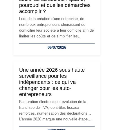
pourquoi et quelles démarches
accomplir ?
Lors de la création d'une entreprise, de
nombreux entrepreneurs choisissent de
domicilier leur société à leur domicile afin de
limiter les coûts et de simplifier les
démarches. Mais avec le développement de
06/07/2026
l'activité, cette solution peut rapidement
devenir inadaptée. Déménagement dans des
locaux professionnels, recrutement, image
de marque… Le changement d'adresse du
Une année 2026 sous haute
siège social répond souvent à une nouvelle
surveillance pour les
étape de la vie de l'entreprise et implique
indépendants : ce qui va
plusieurs formalités obligatoires.
changer pour les auto-
entrepreneurs
Facturation électronique, évolution de la
franchise de TVA, contrôles fiscaux
renforcés, numérisation des déclarations…
L'année 2026 marque une nouvelle étape
dans la modernisation des obligations des