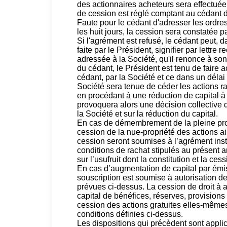
des actionnaires acheteurs sera effectuée
de cession est réglé comptant au cédant 
Faute pour le cédant d'adresser les ordre
les huit jours, la cession sera constatée p
Si l'agrément est refusé, le cédant peut, dan
faite par le Président, signifier par lett
adressée à la Société, qu'il renonce à son
du cédant, le Président est tenu de faire a
cédant, par la Société et ce dans un délai 
Société sera tenue de céder les actions r
en procédant à une réduction de capital à co
provoquera alors une décision collective d
la Société et sur la réduction du capital.
En cas de démembrement de la pleine propri
cession de la nue-propriété des actions ai
cession seront soumises à l’agrément instit
conditions de rachat stipulés au présent ar
sur l’usufruit dont la constitution et la ce
En cas d’augmentation de capital par émis
souscription est soumise à autorisation de
prévues ci-dessus. La cession de droit à at
capital de bénéfices, réserves, provisions
cession des actions gratuites elles-même
conditions définies ci-dessus.
Les dispositions qui précèdent sont appli