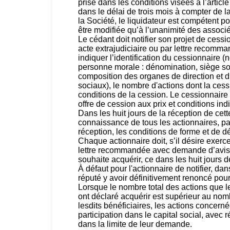
prise dans les conditions visées à l’articl
dans le délai de trois mois à compter de l
la Société, le liquidateur est compétent p
être modifiée qu’à l’unanimité des associé
Le cédant doit notifier son projet de cess
acte extrajudiciaire ou par lettre recomm
indiquer l’identification du cessionnaire (
personne morale : dénomination, siège soc
composition des organes de direction et d’
sociaux), le nombre d'actions dont la cessi
conditions de la cession. Le cessionnaire 
offre de cession aux prix et conditions ind
Dans les huit jours de la réception de cette
connaissance de tous les actionnaires, 
réception, les conditions de forme et de dé
Chaque actionnaire doit, s’il désire exerce
lettre recommandée avec demande d’avis d
souhaite acquérir, ce dans les huit jours de
À défaut pour l'actionnaire de notifier, dans
réputé y avoir définitivement renoncé pou
Lorsque le nombre total des actions que l
ont déclaré acquérir est supérieur au nom
lesdits bénéficiaires, les actions concerné
participation dans le capital social, avec 
dans la limite de leur demande.