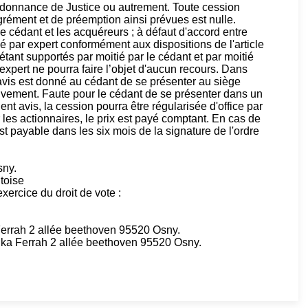
rdonnance de Justice ou autrement. Toute cession
grément et de préemption ainsi prévues est nulle.
le cédant et les acquéreurs ; à défaut d'accord entre
né par expert conformément aux dispositions de l'article
 étant supportés par moitié par le cédant et par moitié
’expert ne pourra faire l’objet d'aucun recours. Dans
, avis est donné au cédant de se présenter au siège
mouvement. Faute pour le cédant de se présenter dans un
nt avis, la cession pourra être régularisée d'office par
 les actionnaires, le prix est payé comptant. En cas de
est payable dans les six mois de la signature de l'ordre
sny.
toise
ercice du droit de vote :
Ferrah 2 allée beethoven 95520 Osny.
ka Ferrah 2 allée beethoven 95520 Osny.