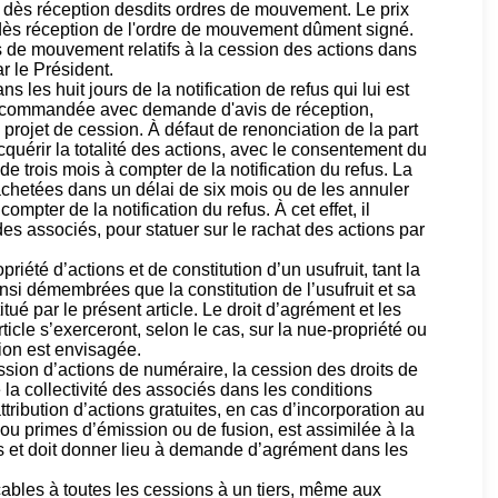
 dès réception desdits ordres de mouvement. Le prix
dès réception de l'ordre de mouvement dûment signé.
s de mouvement relatifs à la cession des actions dans
ar le Président.
s les huit jours de la notification de refus qui lui est
re recommandée avec demande d'avis de réception,
 projet de cession. À défaut de renonciation de la part
cquérir la totalité des actions, avec le consentement du
de trois mois à compter de la notification du refus. La
achetées dans un délai de six mois ou de les annuler
mpter de la notification du refus. À cet effet, il
es associés, pour statuer sur le rachat des actions par
été d’actions et de constitution d’un usufruit, tant la
nsi démembrées que la constitution de l’usufruit et sa
ué par le présent article. Le droit d’agrément et les
ticle s’exerceront, selon le cas, sur la nue-propriété ou
ssion est envisagée.
sion d’actions de numéraire, la cession des droits de
 la collectivité des associés dans les conditions
tribution d’actions gratuites, en cas d’incorporation au
 ou primes d’émission ou de fusion, est assimilée à la
s et doit donner lieu à demande d’agrément dans les
cables à toutes les cessions à un tiers, même aux