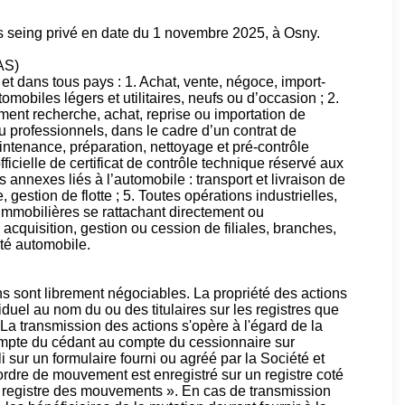
ous seing privé en date du 1 novembre 2025, à Osny.
AS)
 et dans tous pays : 1. Achat, vente, négoce, import-
omobiles légers et utilitaires, neufs ou d’occasion ; 2.
ent recherche, achat, reprise ou importation de
u professionnels, dans le cadre d’un contrat de
aintenance, préparation, nettoyage et pré-contrôle
ficielle de certificat de contrôle technique réservé aux
s annexes liés à l’automobile : transport et livraison de
 gestion de flotte ; 5. Toutes opérations industrielles,
immobilières se rattachant directement ou
, acquisition, gestion ou cession de filiales, branches,
vité automobile.
ns sont librement négociables. La propriété des actions
iduel au nom du ou des titulaires sur les registres que
l. La transmission des actions s'opère à l'égard de la
compte du cédant au compte du cessionnaire sur
sur un formulaire fourni ou agréé par la Société et
ordre de mouvement est enregistré sur un registre coté
« registre des mouvements ». En cas de transmission