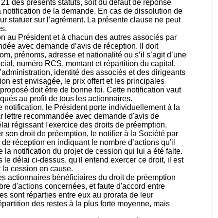
e 21 des présents statuts, soit du défaut de réponse
a notification de la demande. En cas de dissolution de
our statuer sur l’agrément. La présente clause ne peut
s.
ion au Président et à chacun des autres associés par
andée avec demande d’avis de réception. Il doit
nom, prénoms, adresse et nationalité ou s’il s’agit d’une
ial, numéro RCS, montant et répartition du capital,
administration, identité des associés et des dirigeants
on est envisagée, le prix offert et les principales
proposé doit être de bonne foi. Cette notification vaut
iqués au profit de tous les actionnaires.
 notification, le Président porte individuellement à la
par lettre recommandée avec demande d'avis de
lai régissant l'exercice des droits de préemption.
r son droit de préemption, le notifier à la Société par
e réception en indiquant le nombre d’actions qu'il
 la notification du projet de cession qui lui a été faite.
 le délai ci-dessus, qu'il entend exercer ce droit, il est
r la cession en cause.
es actionnaires bénéficiaires du droit de préemption
bre d'actions concernées, et faute d'accord entre
es sont réparties entre eux au prorata de leur
répartition des restes à la plus forte moyenne, mais