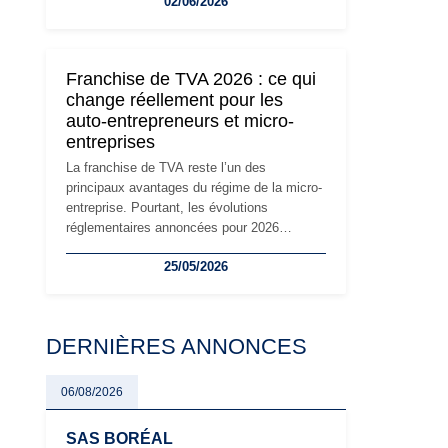
02/06/2026
travailleurs indépendants. Si le régime de la
micro-entreprise conserve sa simplicité et
son attractivité, les auto-entrepreneurs
devront s'adapter à un environnement
Franchise de TVA 2026 : ce qui
réglementaire plus exigeant. Décryptage des
change réellement pour les
principaux changements et des précautions
auto-entrepreneurs et micro-
à prendre pour éviter les mauvaises
entreprises
surprises.
La franchise de TVA reste l’un des
principaux avantages du régime de la micro-
entreprise. Pourtant, les évolutions
réglementaires annoncées pour 2026
suscitent de nombreuses interrogations chez
25/05/2026
les auto-entrepreneurs, artisans et
freelances. Seuils de chiffre d’affaires,
obligations déclaratives, facturation ou
risque de bascule vers la TVA : les règles
DERNIÈRES ANNONCES
évoluent dans un contexte de contrôle
renforcé et de modernisation fiscale qui
oblige les indépendants à rester
06/08/2026
particulièrement vigilants.
SAS BORÉAL