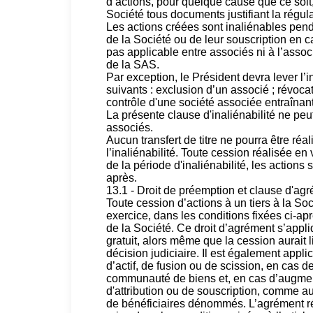
d’actions, pour quelque cause que ce soit, 
Société tous documents justifiant la régular
Les actions créées sont inaliénables pend
de la Société ou de leur souscription en c
pas applicable entre associés ni à l’associ
de la SAS.
Par exception, le Président devra lever l’i
suivants : exclusion d’un associé ; révocat
contrôle d'une société associée entraînant
La présente clause d'inaliénabilité ne pe
associés.
Aucun transfert de titre ne pourra être réal
l’inaliénabilité. Toute cession réalisée en 
de la période d'inaliénabilité, les actions 
après.
13.1 - Droit de préemption et clause d'ag
Toute cession d’actions à un tiers à la So
exercice, dans les conditions fixées ci-ap
de la Société. Ce droit d’agrément s’appli
gratuit, alors même que la cession aurait l
décision judiciaire. Il est également appli
d’actif, de fusion ou de scission, en cas 
communauté de biens et, en cas d’augmenta
d'attribution ou de souscription, comme au
de bénéficiaires dénommés. L’agrément rés