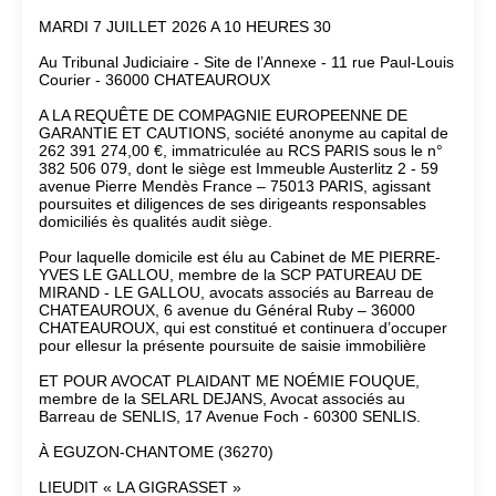
MARDI 7 JUILLET 2026 A 10 HEURES 30
Au Tribunal Judiciaire - Site de l’Annexe - 11 rue Paul-Louis
Courier - 36000 CHATEAUROUX
A LA REQUÊTE DE COMPAGNIE EUROPEENNE DE
GARANTIE ET CAUTIONS, société anonyme au capital de
262 391 274,00 €, immatriculée au RCS PARIS sous le n°
382 506 079, dont le siège est Immeuble Austerlitz 2 - 59
avenue Pierre Mendès France – 75013 PARIS, agissant
poursuites et diligences de ses dirigeants responsables
domiciliés ès qualités audit siège.
Pour laquelle domicile est élu au Cabinet de ME PIERRE-
YVES LE GALLOU, membre de la SCP PATUREAU DE
MIRAND - LE GALLOU, avocats associés au Barreau de
CHATEAUROUX, 6 avenue du Général Ruby – 36000
CHATEAUROUX, qui est constitué et continuera d’occuper
pour ellesur la présente poursuite de saisie immobilière
ET POUR AVOCAT PLAIDANT ME NOÉMIE FOUQUE,
membre de la SELARL DEJANS, Avocat associés au
Barreau de SENLIS, 17 Avenue Foch - 60300 SENLIS.
À EGUZON-CHANTOME (36270)
LIEUDIT « LA GIGRASSET »