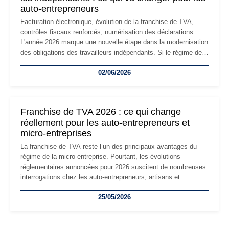
auto-entrepreneurs
Facturation électronique, évolution de la franchise de TVA,
contrôles fiscaux renforcés, numérisation des déclarations…
L'année 2026 marque une nouvelle étape dans la modernisation
des obligations des travailleurs indépendants. Si le régime de
la micro-entreprise conserve sa simplicité et son attractivité,
02/06/2026
les auto-entrepreneurs devront s'adapter à un environnement
réglementaire plus exigeant. Décryptage des principaux
changements et des précautions à prendre pour éviter les
mauvaises surprises.
Franchise de TVA 2026 : ce qui change
réellement pour les auto-entrepreneurs et
micro-entreprises
La franchise de TVA reste l’un des principaux avantages du
régime de la micro-entreprise. Pourtant, les évolutions
réglementaires annoncées pour 2026 suscitent de nombreuses
interrogations chez les auto-entrepreneurs, artisans et
freelances. Seuils de chiffre d’affaires, obligations déclaratives,
25/05/2026
facturation ou risque de bascule vers la TVA : les règles
évoluent dans un contexte de contrôle renforcé et de
modernisation fiscale qui oblige les indépendants à rester
particulièrement vigilants.