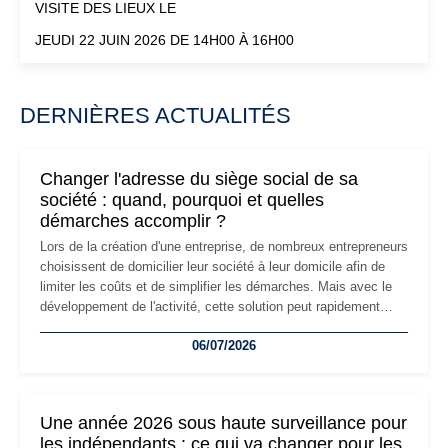
VISITE DES LIEUX LE
JEUDI 22 JUIN 2026 DE 14H00 À 16H00
DERNIÈRES ACTUALITÉS
Changer l'adresse du siège social de sa
société : quand, pourquoi et quelles
démarches accomplir ?
Lors de la création d'une entreprise, de nombreux entrepreneurs
choisissent de domicilier leur société à leur domicile afin de
limiter les coûts et de simplifier les démarches. Mais avec le
développement de l'activité, cette solution peut rapidement
devenir inadaptée. Déménagement dans des locaux
06/07/2026
professionnels, recrutement, image de marque… Le
changement d'adresse du siège social répond souvent à une
nouvelle étape de la vie de l'entreprise et implique plusieurs
formalités obligatoires.
Une année 2026 sous haute surveillance pour
les indépendants : ce qui va changer pour les