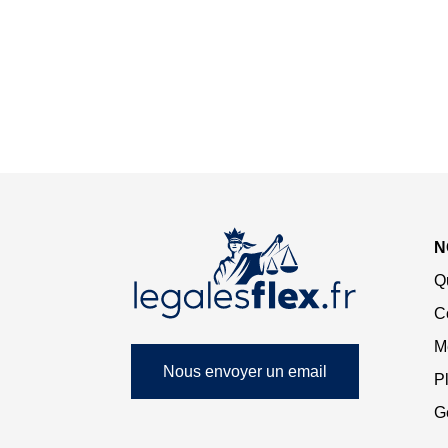
N
Q
C
M
Nous envoyer un email
Pl
G