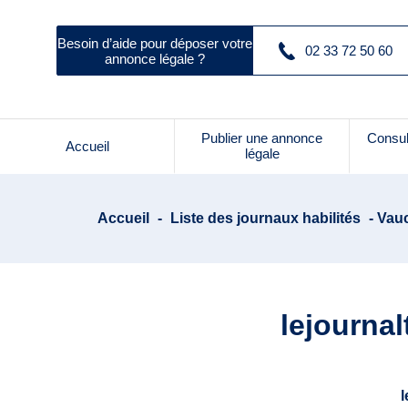
Besoin d’aide pour déposer votre
02 33 72 50 60
annonce légale ?
Publier une annonce
Consul
Accueil
légale
Accueil
-
Liste des journaux habilités
- Vauc
lejournal
l