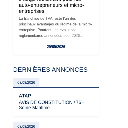
auto-entrepreneurs et micro-
à prendre pour éviter les mauvaises
entreprises
surprises.
La franchise de TVA reste l’un des
principaux avantages du régime de la micro-
entreprise. Pourtant, les évolutions
réglementaires annoncées pour 2026
suscitent de nombreuses interrogations chez
25/05/2026
les auto-entrepreneurs, artisans et
freelances. Seuils de chiffre d’affaires,
obligations déclaratives, facturation ou
risque de bascule vers la TVA : les règles
DERNIÈRES ANNONCES
évoluent dans un contexte de contrôle
renforcé et de modernisation fiscale qui
oblige les indépendants à rester
08/08/2026
particulièrement vigilants.
ATAP
AVIS DE CONSTITUTION / 76 -
Seine-Maritime
08/08/2026