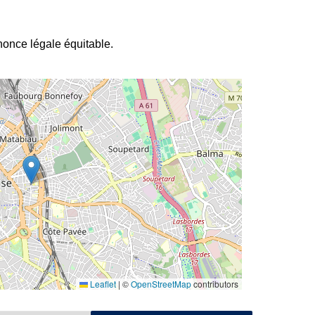
nnonce légale équitable.
Leaflet
|
©
OpenStreetMap
contributors