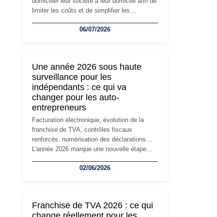
domicilier leur société à leur domicile afin de
limiter les coûts et de simplifier les
démarches. Mais avec le développement de
06/07/2026
l'activité, cette solution peut rapidement
devenir inadaptée. Déménagement dans des
locaux professionnels, recrutement, image
de marque… Le changement d'adresse du
Une année 2026 sous haute
siège social répond souvent à une nouvelle
surveillance pour les
étape de la vie de l'entreprise et implique
indépendants : ce qui va
plusieurs formalités obligatoires.
changer pour les auto-
entrepreneurs
Facturation électronique, évolution de la
franchise de TVA, contrôles fiscaux
renforcés, numérisation des déclarations…
L'année 2026 marque une nouvelle étape
dans la modernisation des obligations des
02/06/2026
travailleurs indépendants. Si le régime de la
micro-entreprise conserve sa simplicité et
son attractivité, les auto-entrepreneurs
devront s'adapter à un environnement
Franchise de TVA 2026 : ce qui
réglementaire plus exigeant. Décryptage des
change réellement pour les
principaux changements et des précautions