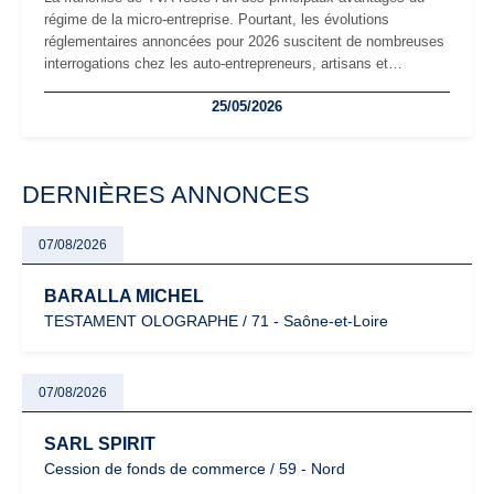
régime de la micro-entreprise. Pourtant, les évolutions
réglementaires annoncées pour 2026 suscitent de nombreuses
interrogations chez les auto-entrepreneurs, artisans et
freelances. Seuils de chiffre d’affaires, obligations déclaratives,
25/05/2026
facturation ou risque de bascule vers la TVA : les règles
évoluent dans un contexte de contrôle renforcé et de
modernisation fiscale qui oblige les indépendants à rester
particulièrement vigilants.
DERNIÈRES ANNONCES
07/08/2026
BARALLA MICHEL
TESTAMENT OLOGRAPHE / 71 - Saône-et-Loire
07/08/2026
SARL SPIRIT
Cession de fonds de commerce / 59 - Nord