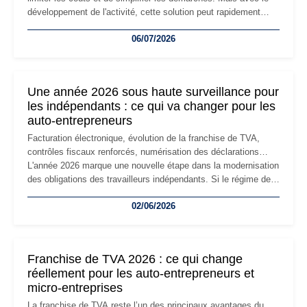
développement de l'activité, cette solution peut rapidement
devenir inadaptée. Déménagement dans des locaux
06/07/2026
professionnels, recrutement, image de marque… Le
changement d'adresse du siège social répond souvent à une
nouvelle étape de la vie de l'entreprise et implique plusieurs
formalités obligatoires.
Une année 2026 sous haute surveillance pour
les indépendants : ce qui va changer pour les
auto-entrepreneurs
Facturation électronique, évolution de la franchise de TVA,
contrôles fiscaux renforcés, numérisation des déclarations…
L'année 2026 marque une nouvelle étape dans la modernisation
des obligations des travailleurs indépendants. Si le régime de
la micro-entreprise conserve sa simplicité et son attractivité,
02/06/2026
les auto-entrepreneurs devront s'adapter à un environnement
réglementaire plus exigeant. Décryptage des principaux
changements et des précautions à prendre pour éviter les
mauvaises surprises.
Franchise de TVA 2026 : ce qui change
réellement pour les auto-entrepreneurs et
micro-entreprises
La franchise de TVA reste l’un des principaux avantages du