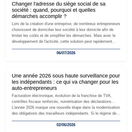
Changer l'adresse du siège social de sa
société : quand, pourquoi et quelles
démarches accomplir ?
Lors de la création d'une entreprise, de nombreux entrepreneurs
choisissent de domicilier leur société à leur domicile afin de
limiter les coûts et de simplifier les démarches. Mais avec le
développement de l'activité, cette solution peut rapidement
devenir inadaptée. Déménagement dans des locaux
06/07/2026
professionnels, recrutement, image de marque… Le
changement d'adresse du siège social répond souvent à une
nouvelle étape de la vie de l'entreprise et implique plusieurs
formalités obligatoires.
Une année 2026 sous haute surveillance pour
les indépendants : ce qui va changer pour les
auto-entrepreneurs
Facturation électronique, évolution de la franchise de TVA,
contrôles fiscaux renforcés, numérisation des déclarations…
L'année 2026 marque une nouvelle étape dans la modernisation
des obligations des travailleurs indépendants. Si le régime de
la micro-entreprise conserve sa simplicité et son attractivité,
02/06/2026
les auto-entrepreneurs devront s'adapter à un environnement
réglementaire plus exigeant. Décryptage des principaux