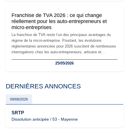
changements et des précautions à prendre pour éviter les
mauvaises surprises.
Franchise de TVA 2026 : ce qui change
réellement pour les auto-entrepreneurs et
micro-entreprises
La franchise de TVA reste l’un des principaux avantages du
régime de la micro-entreprise. Pourtant, les évolutions
réglementaires annoncées pour 2026 suscitent de nombreuses
interrogations chez les auto-entrepreneurs, artisans et
freelances. Seuils de chiffre d’affaires, obligations déclaratives,
25/05/2026
facturation ou risque de bascule vers la TVA : les règles
évoluent dans un contexte de contrôle renforcé et de
modernisation fiscale qui oblige les indépendants à rester
particulièrement vigilants.
DERNIÈRES ANNONCES
09/08/2026
SRTP
Dissolution anticipée / 53 - Mayenne