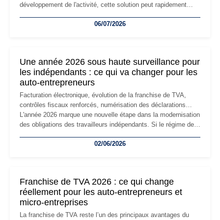
développement de l'activité, cette solution peut rapidement
devenir inadaptée. Déménagement dans des locaux
06/07/2026
professionnels, recrutement, image de marque… Le
changement d'adresse du siège social répond souvent à une
nouvelle étape de la vie de l'entreprise et implique plusieurs
formalités obligatoires.
Une année 2026 sous haute surveillance pour
les indépendants : ce qui va changer pour les
auto-entrepreneurs
Facturation électronique, évolution de la franchise de TVA,
contrôles fiscaux renforcés, numérisation des déclarations…
L'année 2026 marque une nouvelle étape dans la modernisation
des obligations des travailleurs indépendants. Si le régime de
la micro-entreprise conserve sa simplicité et son attractivité,
02/06/2026
les auto-entrepreneurs devront s'adapter à un environnement
réglementaire plus exigeant. Décryptage des principaux
changements et des précautions à prendre pour éviter les
mauvaises surprises.
Franchise de TVA 2026 : ce qui change
réellement pour les auto-entrepreneurs et
micro-entreprises
La franchise de TVA reste l’un des principaux avantages du