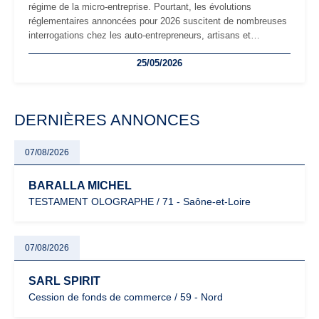
régime de la micro-entreprise. Pourtant, les évolutions
réglementaires annoncées pour 2026 suscitent de nombreuses
interrogations chez les auto-entrepreneurs, artisans et
freelances. Seuils de chiffre d’affaires, obligations déclaratives,
25/05/2026
facturation ou risque de bascule vers la TVA : les règles
évoluent dans un contexte de contrôle renforcé et de
modernisation fiscale qui oblige les indépendants à rester
particulièrement vigilants.
DERNIÈRES ANNONCES
07/08/2026
BARALLA MICHEL
TESTAMENT OLOGRAPHE / 71 - Saône-et-Loire
07/08/2026
SARL SPIRIT
Cession de fonds de commerce / 59 - Nord