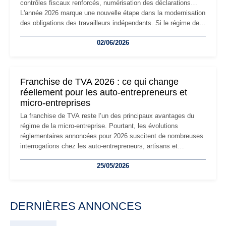
contrôles fiscaux renforcés, numérisation des déclarations…
L'année 2026 marque une nouvelle étape dans la modernisation
des obligations des travailleurs indépendants. Si le régime de
la micro-entreprise conserve sa simplicité et son attractivité,
02/06/2026
les auto-entrepreneurs devront s'adapter à un environnement
réglementaire plus exigeant. Décryptage des principaux
changements et des précautions à prendre pour éviter les
mauvaises surprises.
Franchise de TVA 2026 : ce qui change
réellement pour les auto-entrepreneurs et
micro-entreprises
La franchise de TVA reste l’un des principaux avantages du
régime de la micro-entreprise. Pourtant, les évolutions
réglementaires annoncées pour 2026 suscitent de nombreuses
interrogations chez les auto-entrepreneurs, artisans et
freelances. Seuils de chiffre d’affaires, obligations déclaratives,
25/05/2026
facturation ou risque de bascule vers la TVA : les règles
évoluent dans un contexte de contrôle renforcé et de
modernisation fiscale qui oblige les indépendants à rester
particulièrement vigilants.
DERNIÈRES ANNONCES