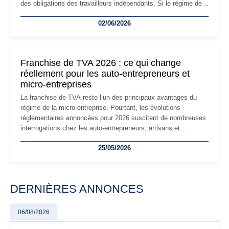
des obligations des travailleurs indépendants. Si le régime de
la micro-entreprise conserve sa simplicité et son attractivité,
02/06/2026
les auto-entrepreneurs devront s'adapter à un environnement
réglementaire plus exigeant. Décryptage des principaux
changements et des précautions à prendre pour éviter les
mauvaises surprises.
Franchise de TVA 2026 : ce qui change
réellement pour les auto-entrepreneurs et
micro-entreprises
La franchise de TVA reste l’un des principaux avantages du
régime de la micro-entreprise. Pourtant, les évolutions
réglementaires annoncées pour 2026 suscitent de nombreuses
interrogations chez les auto-entrepreneurs, artisans et
freelances. Seuils de chiffre d’affaires, obligations déclaratives,
25/05/2026
facturation ou risque de bascule vers la TVA : les règles
évoluent dans un contexte de contrôle renforcé et de
modernisation fiscale qui oblige les indépendants à rester
particulièrement vigilants.
DERNIÈRES ANNONCES
06/08/2026