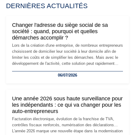
DERNIÈRES ACTUALITÉS
Changer l'adresse du siège social de sa
société : quand, pourquoi et quelles
démarches accomplir ?
Lors de la création d'une entreprise, de nombreux entrepreneurs
choisissent de domicilier leur société à leur domicile afin de
limiter les coûts et de simplifier les démarches. Mais avec le
développement de l'activité, cette solution peut rapidement
devenir inadaptée. Déménagement dans des locaux
06/07/2026
professionnels, recrutement, image de marque… Le
changement d'adresse du siège social répond souvent à une
nouvelle étape de la vie de l'entreprise et implique plusieurs
formalités obligatoires.
Une année 2026 sous haute surveillance pour
les indépendants : ce qui va changer pour les
auto-entrepreneurs
Facturation électronique, évolution de la franchise de TVA,
contrôles fiscaux renforcés, numérisation des déclarations…
L'année 2026 marque une nouvelle étape dans la modernisation