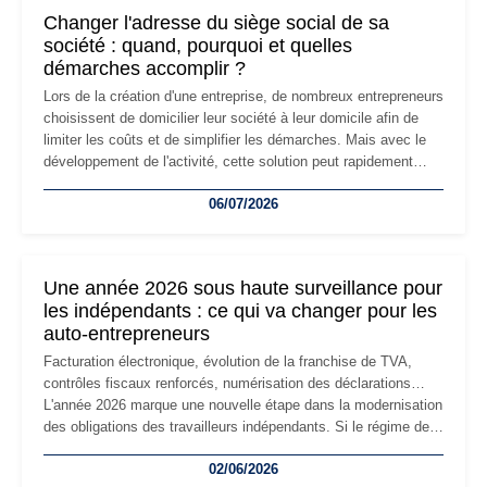
Changer l'adresse du siège social de sa
société : quand, pourquoi et quelles
démarches accomplir ?
Lors de la création d'une entreprise, de nombreux entrepreneurs
choisissent de domicilier leur société à leur domicile afin de
limiter les coûts et de simplifier les démarches. Mais avec le
développement de l'activité, cette solution peut rapidement
devenir inadaptée. Déménagement dans des locaux
06/07/2026
professionnels, recrutement, image de marque… Le
changement d'adresse du siège social répond souvent à une
nouvelle étape de la vie de l'entreprise et implique plusieurs
formalités obligatoires.
Une année 2026 sous haute surveillance pour
les indépendants : ce qui va changer pour les
auto-entrepreneurs
Facturation électronique, évolution de la franchise de TVA,
contrôles fiscaux renforcés, numérisation des déclarations…
L'année 2026 marque une nouvelle étape dans la modernisation
des obligations des travailleurs indépendants. Si le régime de
la micro-entreprise conserve sa simplicité et son attractivité,
02/06/2026
les auto-entrepreneurs devront s'adapter à un environnement