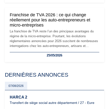
réglementaire plus exigeant. Décryptage des principaux
changements et des précautions à prendre pour éviter les
mauvaises surprises.
Franchise de TVA 2026 : ce qui change
réellement pour les auto-entrepreneurs et
micro-entreprises
La franchise de TVA reste l’un des principaux avantages du
régime de la micro-entreprise. Pourtant, les évolutions
réglementaires annoncées pour 2026 suscitent de nombreuses
interrogations chez les auto-entrepreneurs, artisans et
freelances. Seuils de chiffre d’affaires, obligations déclaratives,
25/05/2026
facturation ou risque de bascule vers la TVA : les règles
évoluent dans un contexte de contrôle renforcé et de
modernisation fiscale qui oblige les indépendants à rester
particulièrement vigilants.
DERNIÈRES ANNONCES
07/08/2026
HARCA 2
Transfert de siège social autre département / 27 - Eure