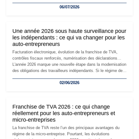
devenir inadaptée. Déménagement dans des locaux
06/07/2026
professionnels, recrutement, image de marque… Le
changement d'adresse du siège social répond souvent à une
nouvelle étape de la vie de l'entreprise et implique plusieurs
formalités obligatoires.
Une année 2026 sous haute surveillance pour
les indépendants : ce qui va changer pour les
auto-entrepreneurs
Facturation électronique, évolution de la franchise de TVA,
contrôles fiscaux renforcés, numérisation des déclarations…
L'année 2026 marque une nouvelle étape dans la modernisation
des obligations des travailleurs indépendants. Si le régime de
la micro-entreprise conserve sa simplicité et son attractivité,
02/06/2026
les auto-entrepreneurs devront s'adapter à un environnement
réglementaire plus exigeant. Décryptage des principaux
changements et des précautions à prendre pour éviter les
mauvaises surprises.
Franchise de TVA 2026 : ce qui change
réellement pour les auto-entrepreneurs et
micro-entreprises
La franchise de TVA reste l’un des principaux avantages du
régime de la micro-entreprise. Pourtant, les évolutions