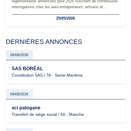
réglementaires annoncées pour 2026 suscitent de nombreuses
interrogations chez les auto-entrepreneurs, artisans et
freelances. Seuils de chiffre d’affaires, obligations déclaratives,
25/05/2026
facturation ou risque de bascule vers la TVA : les règles
évoluent dans un contexte de contrôle renforcé et de
modernisation fiscale qui oblige les indépendants à rester
particulièrement vigilants.
DERNIÈRES ANNONCES
06/08/2026
SAS BORÉAL
Constitution SAS / 76 - Seine-Maritime
06/08/2026
sci patogane
Transfert de siège social / 50 - Manche