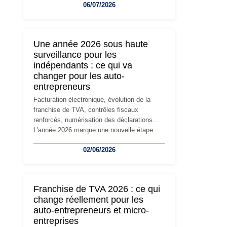
06/07/2026
l'activité, cette solution peut rapidement
devenir inadaptée. Déménagement dans des
locaux professionnels, recrutement, image
de marque… Le changement d'adresse du
Une année 2026 sous haute
siège social répond souvent à une nouvelle
surveillance pour les
étape de la vie de l'entreprise et implique
indépendants : ce qui va
plusieurs formalités obligatoires.
changer pour les auto-
entrepreneurs
Facturation électronique, évolution de la
franchise de TVA, contrôles fiscaux
renforcés, numérisation des déclarations…
L'année 2026 marque une nouvelle étape
dans la modernisation des obligations des
02/06/2026
travailleurs indépendants. Si le régime de la
micro-entreprise conserve sa simplicité et
son attractivité, les auto-entrepreneurs
devront s'adapter à un environnement
Franchise de TVA 2026 : ce qui
réglementaire plus exigeant. Décryptage des
change réellement pour les
principaux changements et des précautions
auto-entrepreneurs et micro-
à prendre pour éviter les mauvaises
entreprises
surprises.