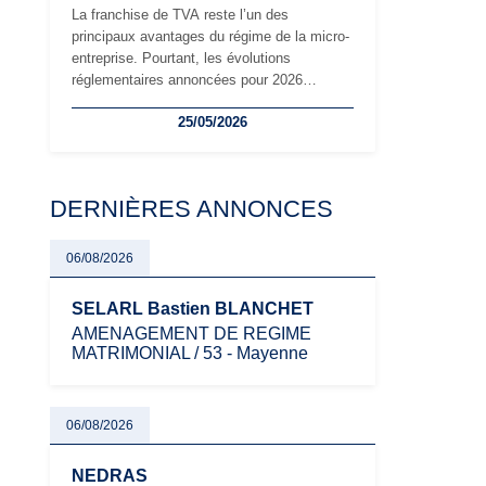
La franchise de TVA reste l’un des
principaux avantages du régime de la micro-
entreprise. Pourtant, les évolutions
réglementaires annoncées pour 2026
suscitent de nombreuses interrogations chez
25/05/2026
les auto-entrepreneurs, artisans et
freelances. Seuils de chiffre d’affaires,
obligations déclaratives, facturation ou
risque de bascule vers la TVA : les règles
DERNIÈRES ANNONCES
évoluent dans un contexte de contrôle
renforcé et de modernisation fiscale qui
oblige les indépendants à rester
06/08/2026
particulièrement vigilants.
SELARL Bastien BLANCHET
AMENAGEMENT DE REGIME
MATRIMONIAL / 53 - Mayenne
06/08/2026
NEDRAS