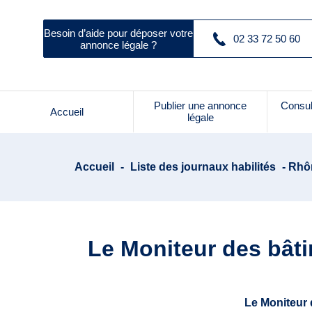
Besoin d’aide pour déposer votre
02 33 72 50 60
annonce légale ?
Publier une annonce
Consul
Accueil
légale
Accueil
-
Liste des journaux habilités
- Rhôn
Le Moniteur des bâti
Le Moniteur 