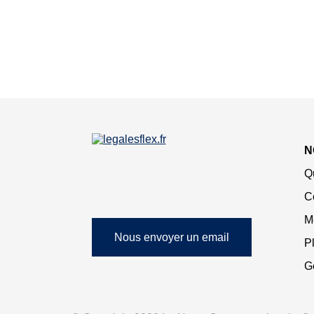
N
Q
C
M
Nous envoyer un email
Pl
G