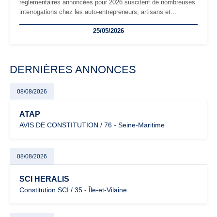
réglementaires annoncées pour 2026 suscitent de nombreuses
interrogations chez les auto-entrepreneurs, artisans et
freelances. Seuils de chiffre d’affaires, obligations déclaratives,
25/05/2026
facturation ou risque de bascule vers la TVA : les règles
évoluent dans un contexte de contrôle renforcé et de
modernisation fiscale qui oblige les indépendants à rester
particulièrement vigilants.
DERNIÈRES ANNONCES
08/08/2026
ATAP
AVIS DE CONSTITUTION / 76 - Seine-Maritime
08/08/2026
SCI HERALIS
Constitution SCI / 35 - Île-et-Vilaine