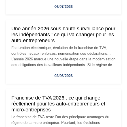
devenir inadaptée. Déménagement dans des locaux
06/07/2026
professionnels, recrutement, image de marque… Le
changement d'adresse du siège social répond souvent à une
nouvelle étape de la vie de l'entreprise et implique plusieurs
formalités obligatoires.
Une année 2026 sous haute surveillance pour
les indépendants : ce qui va changer pour les
auto-entrepreneurs
Facturation électronique, évolution de la franchise de TVA,
contrôles fiscaux renforcés, numérisation des déclarations…
L'année 2026 marque une nouvelle étape dans la modernisation
des obligations des travailleurs indépendants. Si le régime de
la micro-entreprise conserve sa simplicité et son attractivité,
02/06/2026
les auto-entrepreneurs devront s'adapter à un environnement
réglementaire plus exigeant. Décryptage des principaux
changements et des précautions à prendre pour éviter les
mauvaises surprises.
Franchise de TVA 2026 : ce qui change
réellement pour les auto-entrepreneurs et
micro-entreprises
La franchise de TVA reste l’un des principaux avantages du
régime de la micro-entreprise. Pourtant, les évolutions