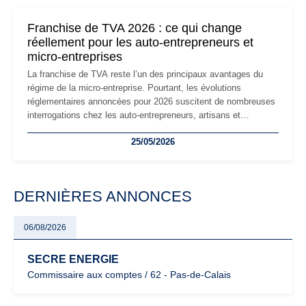
changements et des précautions à prendre pour éviter les
mauvaises surprises.
Franchise de TVA 2026 : ce qui change
réellement pour les auto-entrepreneurs et
micro-entreprises
La franchise de TVA reste l’un des principaux avantages du
régime de la micro-entreprise. Pourtant, les évolutions
réglementaires annoncées pour 2026 suscitent de nombreuses
interrogations chez les auto-entrepreneurs, artisans et
freelances. Seuils de chiffre d’affaires, obligations déclaratives,
25/05/2026
facturation ou risque de bascule vers la TVA : les règles
évoluent dans un contexte de contrôle renforcé et de
modernisation fiscale qui oblige les indépendants à rester
particulièrement vigilants.
DERNIÈRES ANNONCES
06/08/2026
SECRE ENERGIE
Commissaire aux comptes / 62 - Pas-de-Calais