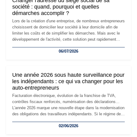
Changer l'adresse du siège social de sa
société : quand, pourquoi et quelles
démarches accomplir ?
Lors de la création d'une entreprise, de nombreux entrepreneurs
choisissent de domicilier leur société à leur domicile afin de
limiter les coûts et de simplifier les démarches. Mais avec le
développement de l'activité, cette solution peut rapidement
devenir inadaptée. Déménagement dans des locaux
06/07/2026
professionnels, recrutement, image de marque… Le
changement d'adresse du siège social répond souvent à une
nouvelle étape de la vie de l'entreprise et implique plusieurs
formalités obligatoires.
Une année 2026 sous haute surveillance pour
les indépendants : ce qui va changer pour les
auto-entrepreneurs
Facturation électronique, évolution de la franchise de TVA,
contrôles fiscaux renforcés, numérisation des déclarations…
L'année 2026 marque une nouvelle étape dans la modernisation
des obligations des travailleurs indépendants. Si le régime de
la micro-entreprise conserve sa simplicité et son attractivité,
02/06/2026
les auto-entrepreneurs devront s'adapter à un environnement
réglementaire plus exigeant. Décryptage des principaux