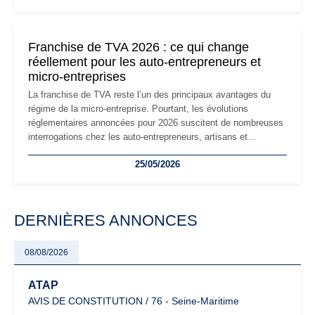
réglementaire plus exigeant. Décryptage des principaux
changements et des précautions à prendre pour éviter les
mauvaises surprises.
Franchise de TVA 2026 : ce qui change
réellement pour les auto-entrepreneurs et
micro-entreprises
La franchise de TVA reste l’un des principaux avantages du
régime de la micro-entreprise. Pourtant, les évolutions
réglementaires annoncées pour 2026 suscitent de nombreuses
interrogations chez les auto-entrepreneurs, artisans et
freelances. Seuils de chiffre d’affaires, obligations déclaratives,
25/05/2026
facturation ou risque de bascule vers la TVA : les règles
évoluent dans un contexte de contrôle renforcé et de
modernisation fiscale qui oblige les indépendants à rester
particulièrement vigilants.
DERNIÈRES ANNONCES
08/08/2026
ATAP
AVIS DE CONSTITUTION / 76 - Seine-Maritime