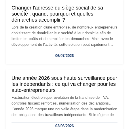
Changer l'adresse du siège social de sa
société : quand, pourquoi et quelles
démarches accomplir ?
Lors de la création d'une entreprise, de nombreux entrepreneurs
choisissent de domicilier leur société à leur domicile afin de
limiter les coûts et de simplifier les démarches. Mais avec le
développement de l'activité, cette solution peut rapidement
devenir inadaptée. Déménagement dans des locaux
06/07/2026
professionnels, recrutement, image de marque… Le
changement d'adresse du siège social répond souvent à une
nouvelle étape de la vie de l'entreprise et implique plusieurs
formalités obligatoires.
Une année 2026 sous haute surveillance pour
les indépendants : ce qui va changer pour les
auto-entrepreneurs
Facturation électronique, évolution de la franchise de TVA,
contrôles fiscaux renforcés, numérisation des déclarations…
L'année 2026 marque une nouvelle étape dans la modernisation
des obligations des travailleurs indépendants. Si le régime de
la micro-entreprise conserve sa simplicité et son attractivité,
02/06/2026
les auto-entrepreneurs devront s'adapter à un environnement