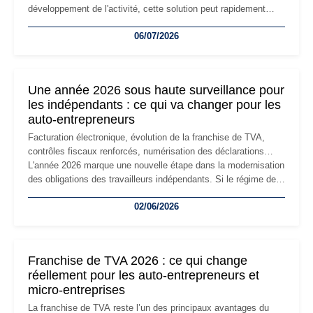
développement de l'activité, cette solution peut rapidement
devenir inadaptée. Déménagement dans des locaux
06/07/2026
professionnels, recrutement, image de marque… Le
changement d'adresse du siège social répond souvent à une
nouvelle étape de la vie de l'entreprise et implique plusieurs
formalités obligatoires.
Une année 2026 sous haute surveillance pour
les indépendants : ce qui va changer pour les
auto-entrepreneurs
Facturation électronique, évolution de la franchise de TVA,
contrôles fiscaux renforcés, numérisation des déclarations…
L'année 2026 marque une nouvelle étape dans la modernisation
des obligations des travailleurs indépendants. Si le régime de
la micro-entreprise conserve sa simplicité et son attractivité,
02/06/2026
les auto-entrepreneurs devront s'adapter à un environnement
réglementaire plus exigeant. Décryptage des principaux
changements et des précautions à prendre pour éviter les
mauvaises surprises.
Franchise de TVA 2026 : ce qui change
réellement pour les auto-entrepreneurs et
micro-entreprises
La franchise de TVA reste l’un des principaux avantages du