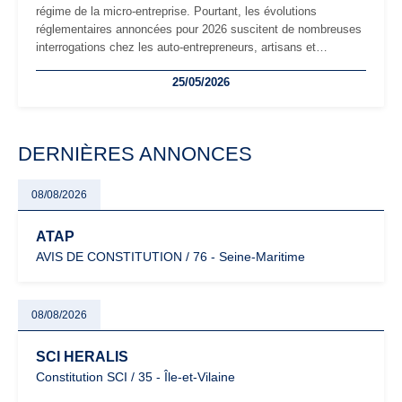
régime de la micro-entreprise. Pourtant, les évolutions
réglementaires annoncées pour 2026 suscitent de nombreuses
interrogations chez les auto-entrepreneurs, artisans et
freelances. Seuils de chiffre d’affaires, obligations déclaratives,
25/05/2026
facturation ou risque de bascule vers la TVA : les règles
évoluent dans un contexte de contrôle renforcé et de
modernisation fiscale qui oblige les indépendants à rester
particulièrement vigilants.
DERNIÈRES ANNONCES
08/08/2026
ATAP
AVIS DE CONSTITUTION / 76 - Seine-Maritime
08/08/2026
SCI HERALIS
Constitution SCI / 35 - Île-et-Vilaine