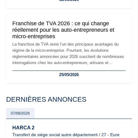
réglementaire plus exigeant. Décryptage des principaux
changements et des précautions à prendre pour éviter les
mauvaises surprises.
Franchise de TVA 2026 : ce qui change
réellement pour les auto-entrepreneurs et
micro-entreprises
La franchise de TVA reste l’un des principaux avantages du
régime de la micro-entreprise. Pourtant, les évolutions
réglementaires annoncées pour 2026 suscitent de nombreuses
interrogations chez les auto-entrepreneurs, artisans et
freelances. Seuils de chiffre d’affaires, obligations déclaratives,
25/05/2026
facturation ou risque de bascule vers la TVA : les règles
évoluent dans un contexte de contrôle renforcé et de
modernisation fiscale qui oblige les indépendants à rester
particulièrement vigilants.
DERNIÈRES ANNONCES
07/08/2026
HARCA 2
Transfert de siège social autre département / 27 - Eure