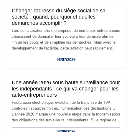
Changer l'adresse du siège social de sa
société : quand, pourquoi et quelles
démarches accomplir ?
Lors de la création d'une entreprise, de nombreux entrepreneurs
choisissent de domicilier leur société à leur domicile afin de
limiter les coûts et de simplifier les démarches. Mais avec le
développement de l'activité, cette solution peut rapidement
devenir inadaptée. Déménagement dans des locaux
06/07/2026
professionnels, recrutement, image de marque… Le
changement d'adresse du siège social répond souvent à une
nouvelle étape de la vie de l'entreprise et implique plusieurs
formalités obligatoires.
Une année 2026 sous haute surveillance pour
les indépendants : ce qui va changer pour les
auto-entrepreneurs
Facturation électronique, évolution de la franchise de TVA,
contrôles fiscaux renforcés, numérisation des déclarations…
L'année 2026 marque une nouvelle étape dans la modernisation
des obligations des travailleurs indépendants. Si le régime de
la micro-entreprise conserve sa simplicité et son attractivité,
02/06/2026
les auto-entrepreneurs devront s'adapter à un environnement