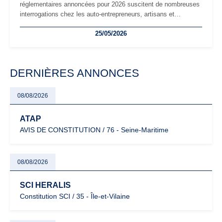
réglementaires annoncées pour 2026 suscitent de nombreuses
interrogations chez les auto-entrepreneurs, artisans et
freelances. Seuils de chiffre d’affaires, obligations déclaratives,
25/05/2026
facturation ou risque de bascule vers la TVA : les règles
évoluent dans un contexte de contrôle renforcé et de
modernisation fiscale qui oblige les indépendants à rester
particulièrement vigilants.
DERNIÈRES ANNONCES
08/08/2026
ATAP
AVIS DE CONSTITUTION / 76 - Seine-Maritime
08/08/2026
SCI HERALIS
Constitution SCI / 35 - Île-et-Vilaine