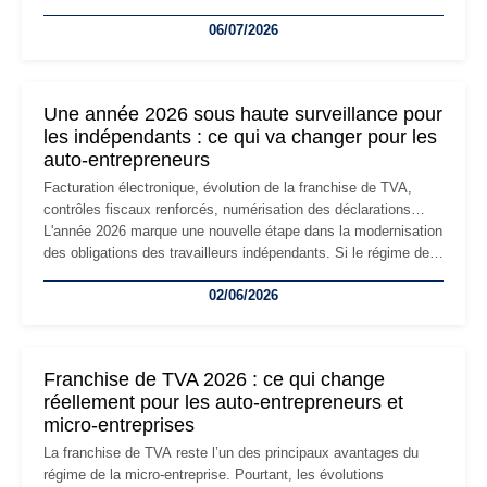
devenir inadaptée. Déménagement dans des locaux
06/07/2026
professionnels, recrutement, image de marque… Le
changement d'adresse du siège social répond souvent à une
nouvelle étape de la vie de l'entreprise et implique plusieurs
formalités obligatoires.
Une année 2026 sous haute surveillance pour
les indépendants : ce qui va changer pour les
auto-entrepreneurs
Facturation électronique, évolution de la franchise de TVA,
contrôles fiscaux renforcés, numérisation des déclarations…
L'année 2026 marque une nouvelle étape dans la modernisation
des obligations des travailleurs indépendants. Si le régime de
la micro-entreprise conserve sa simplicité et son attractivité,
02/06/2026
les auto-entrepreneurs devront s'adapter à un environnement
réglementaire plus exigeant. Décryptage des principaux
changements et des précautions à prendre pour éviter les
mauvaises surprises.
Franchise de TVA 2026 : ce qui change
réellement pour les auto-entrepreneurs et
micro-entreprises
La franchise de TVA reste l’un des principaux avantages du
régime de la micro-entreprise. Pourtant, les évolutions