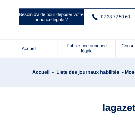
Besoin d’aide pour déposer votre
02 33 72 50 60
annonce légale ?
Publier une annonce
Consul
Accueil
légale
Accueil
-
Liste des journaux habilités
- Mose
lagazet