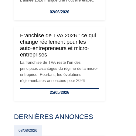
L'année 2026 marque une nouvelle étape
dans la modernisation des obligations des
02/06/2026
travailleurs indépendants. Si le régime de la
micro-entreprise conserve sa simplicité et
son attractivité, les auto-entrepreneurs
devront s'adapter à un environnement
Franchise de TVA 2026 : ce qui
réglementaire plus exigeant. Décryptage des
change réellement pour les
principaux changements et des précautions
auto-entrepreneurs et micro-
à prendre pour éviter les mauvaises
entreprises
surprises.
La franchise de TVA reste l’un des
principaux avantages du régime de la micro-
entreprise. Pourtant, les évolutions
réglementaires annoncées pour 2026
suscitent de nombreuses interrogations chez
25/05/2026
les auto-entrepreneurs, artisans et
freelances. Seuils de chiffre d’affaires,
obligations déclaratives, facturation ou
risque de bascule vers la TVA : les règles
DERNIÈRES ANNONCES
évoluent dans un contexte de contrôle
renforcé et de modernisation fiscale qui
oblige les indépendants à rester
08/08/2026
particulièrement vigilants.