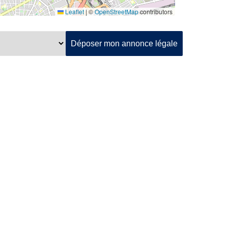
Leaflet
|
©
OpenStreetMap
contributors
Déposer mon annonce légale