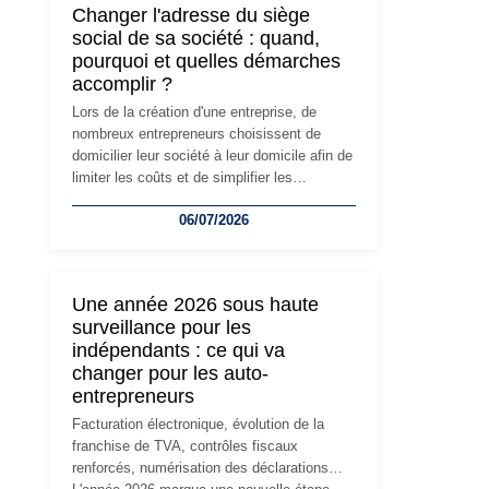
Changer l'adresse du siège
social de sa société : quand,
pourquoi et quelles démarches
accomplir ?
Lors de la création d'une entreprise, de
nombreux entrepreneurs choisissent de
domicilier leur société à leur domicile afin de
limiter les coûts et de simplifier les
démarches. Mais avec le développement de
06/07/2026
l'activité, cette solution peut rapidement
devenir inadaptée. Déménagement dans des
locaux professionnels, recrutement, image
de marque… Le changement d'adresse du
Une année 2026 sous haute
siège social répond souvent à une nouvelle
surveillance pour les
étape de la vie de l'entreprise et implique
indépendants : ce qui va
plusieurs formalités obligatoires.
changer pour les auto-
entrepreneurs
Facturation électronique, évolution de la
franchise de TVA, contrôles fiscaux
renforcés, numérisation des déclarations…