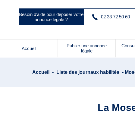
Besoin d’aide pour déposer votre
02 33 72 50 60
annonce légale ?
Publier une annonce
Consul
Accueil
légale
Accueil
-
Liste des journaux habilités
- Mose
La Mose