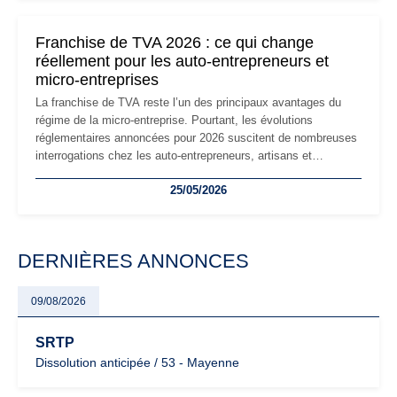
changements et des précautions à prendre pour éviter les
mauvaises surprises.
Franchise de TVA 2026 : ce qui change
réellement pour les auto-entrepreneurs et
micro-entreprises
La franchise de TVA reste l’un des principaux avantages du
régime de la micro-entreprise. Pourtant, les évolutions
réglementaires annoncées pour 2026 suscitent de nombreuses
interrogations chez les auto-entrepreneurs, artisans et
freelances. Seuils de chiffre d’affaires, obligations déclaratives,
25/05/2026
facturation ou risque de bascule vers la TVA : les règles
évoluent dans un contexte de contrôle renforcé et de
modernisation fiscale qui oblige les indépendants à rester
particulièrement vigilants.
DERNIÈRES ANNONCES
09/08/2026
SRTP
Dissolution anticipée / 53 - Mayenne