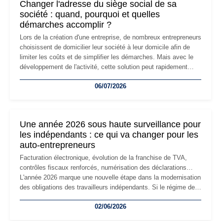
Changer l'adresse du siège social de sa
société : quand, pourquoi et quelles
démarches accomplir ?
Lors de la création d'une entreprise, de nombreux entrepreneurs
choisissent de domicilier leur société à leur domicile afin de
limiter les coûts et de simplifier les démarches. Mais avec le
développement de l'activité, cette solution peut rapidement
devenir inadaptée. Déménagement dans des locaux
06/07/2026
professionnels, recrutement, image de marque… Le
changement d'adresse du siège social répond souvent à une
nouvelle étape de la vie de l'entreprise et implique plusieurs
formalités obligatoires.
Une année 2026 sous haute surveillance pour
les indépendants : ce qui va changer pour les
auto-entrepreneurs
Facturation électronique, évolution de la franchise de TVA,
contrôles fiscaux renforcés, numérisation des déclarations…
L'année 2026 marque une nouvelle étape dans la modernisation
des obligations des travailleurs indépendants. Si le régime de
la micro-entreprise conserve sa simplicité et son attractivité,
02/06/2026
les auto-entrepreneurs devront s'adapter à un environnement
réglementaire plus exigeant. Décryptage des principaux