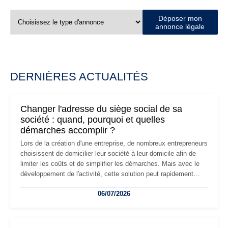
Déposer mon
annonce légale
DERNIÈRES ACTUALITÉS
Changer l'adresse du siège social de sa
société : quand, pourquoi et quelles
démarches accomplir ?
Lors de la création d'une entreprise, de nombreux entrepreneurs
choisissent de domicilier leur société à leur domicile afin de
limiter les coûts et de simplifier les démarches. Mais avec le
développement de l'activité, cette solution peut rapidement
devenir inadaptée. Déménagement dans des locaux
06/07/2026
professionnels, recrutement, image de marque… Le
changement d'adresse du siège social répond souvent à une
nouvelle étape de la vie de l'entreprise et implique plusieurs
formalités obligatoires.