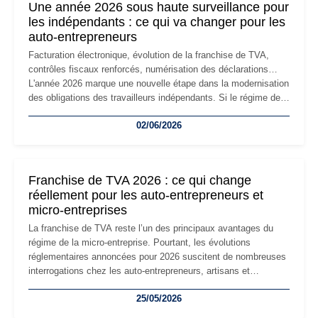
Une année 2026 sous haute surveillance pour
les indépendants : ce qui va changer pour les
auto-entrepreneurs
Facturation électronique, évolution de la franchise de TVA,
contrôles fiscaux renforcés, numérisation des déclarations…
L'année 2026 marque une nouvelle étape dans la modernisation
des obligations des travailleurs indépendants. Si le régime de
la micro-entreprise conserve sa simplicité et son attractivité,
02/06/2026
les auto-entrepreneurs devront s'adapter à un environnement
réglementaire plus exigeant. Décryptage des principaux
changements et des précautions à prendre pour éviter les
mauvaises surprises.
Franchise de TVA 2026 : ce qui change
réellement pour les auto-entrepreneurs et
micro-entreprises
La franchise de TVA reste l’un des principaux avantages du
régime de la micro-entreprise. Pourtant, les évolutions
réglementaires annoncées pour 2026 suscitent de nombreuses
interrogations chez les auto-entrepreneurs, artisans et
freelances. Seuils de chiffre d’affaires, obligations déclaratives,
25/05/2026
facturation ou risque de bascule vers la TVA : les règles
évoluent dans un contexte de contrôle renforcé et de