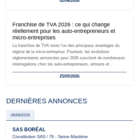
02/06/2026
les auto-entrepreneurs devront s'adapter à un environnement
réglementaire plus exigeant. Décryptage des principaux
changements et des précautions à prendre pour éviter les
mauvaises surprises.
Franchise de TVA 2026 : ce qui change
réellement pour les auto-entrepreneurs et
micro-entreprises
La franchise de TVA reste l’un des principaux avantages du
régime de la micro-entreprise. Pourtant, les évolutions
réglementaires annoncées pour 2026 suscitent de nombreuses
interrogations chez les auto-entrepreneurs, artisans et
freelances. Seuils de chiffre d’affaires, obligations déclaratives,
25/05/2026
facturation ou risque de bascule vers la TVA : les règles
évoluent dans un contexte de contrôle renforcé et de
modernisation fiscale qui oblige les indépendants à rester
particulièrement vigilants.
DERNIÈRES ANNONCES
06/08/2026
SAS BORÉAL
Constitution SAS / 76 - Seine-Maritime