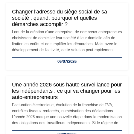
Changer l'adresse du siège social de sa
société : quand, pourquoi et quelles
démarches accomplir ?
Lors de la création d'une entreprise, de nombreux entrepreneurs
choisissent de domicilier leur société à leur domicile afin de
limiter les coûts et de simplifier les démarches. Mais avec le
développement de l'activité, cette solution peut rapidement
devenir inadaptée. Déménagement dans des locaux
06/07/2026
professionnels, recrutement, image de marque… Le
changement d'adresse du siège social répond souvent à une
nouvelle étape de la vie de l'entreprise et implique plusieurs
formalités obligatoires.
Une année 2026 sous haute surveillance pour
les indépendants : ce qui va changer pour les
auto-entrepreneurs
Facturation électronique, évolution de la franchise de TVA,
contrôles fiscaux renforcés, numérisation des déclarations…
L'année 2026 marque une nouvelle étape dans la modernisation
des obligations des travailleurs indépendants. Si le régime de
la micro-entreprise conserve sa simplicité et son attractivité,