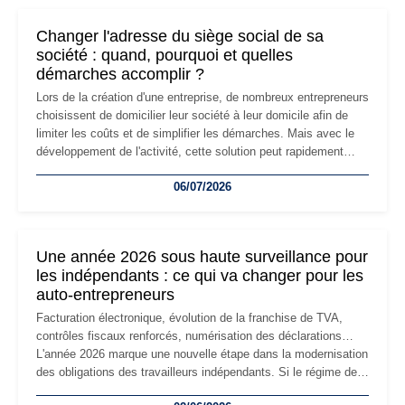
Changer l'adresse du siège social de sa
société : quand, pourquoi et quelles
démarches accomplir ?
Lors de la création d'une entreprise, de nombreux entrepreneurs
choisissent de domicilier leur société à leur domicile afin de
limiter les coûts et de simplifier les démarches. Mais avec le
développement de l'activité, cette solution peut rapidement
devenir inadaptée. Déménagement dans des locaux
06/07/2026
professionnels, recrutement, image de marque… Le
changement d'adresse du siège social répond souvent à une
nouvelle étape de la vie de l'entreprise et implique plusieurs
formalités obligatoires.
Une année 2026 sous haute surveillance pour
les indépendants : ce qui va changer pour les
auto-entrepreneurs
Facturation électronique, évolution de la franchise de TVA,
contrôles fiscaux renforcés, numérisation des déclarations…
L'année 2026 marque une nouvelle étape dans la modernisation
des obligations des travailleurs indépendants. Si le régime de
la micro-entreprise conserve sa simplicité et son attractivité,