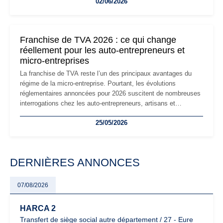
02/06/2026
les auto-entrepreneurs devront s'adapter à un environnement
réglementaire plus exigeant. Décryptage des principaux
changements et des précautions à prendre pour éviter les
mauvaises surprises.
Franchise de TVA 2026 : ce qui change
réellement pour les auto-entrepreneurs et
micro-entreprises
La franchise de TVA reste l’un des principaux avantages du
régime de la micro-entreprise. Pourtant, les évolutions
réglementaires annoncées pour 2026 suscitent de nombreuses
interrogations chez les auto-entrepreneurs, artisans et
freelances. Seuils de chiffre d’affaires, obligations déclaratives,
25/05/2026
facturation ou risque de bascule vers la TVA : les règles
évoluent dans un contexte de contrôle renforcé et de
modernisation fiscale qui oblige les indépendants à rester
particulièrement vigilants.
DERNIÈRES ANNONCES
07/08/2026
HARCA 2
Transfert de siège social autre département / 27 - Eure