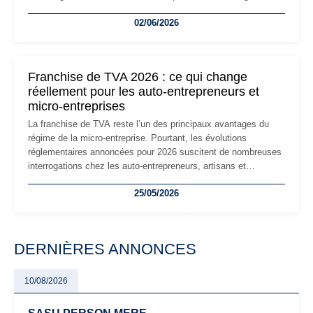
la micro-entreprise conserve sa simplicité et son attractivité,
02/06/2026
les auto-entrepreneurs devront s'adapter à un environnement
réglementaire plus exigeant. Décryptage des principaux
changements et des précautions à prendre pour éviter les
mauvaises surprises.
Franchise de TVA 2026 : ce qui change
réellement pour les auto-entrepreneurs et
micro-entreprises
La franchise de TVA reste l’un des principaux avantages du
régime de la micro-entreprise. Pourtant, les évolutions
réglementaires annoncées pour 2026 suscitent de nombreuses
interrogations chez les auto-entrepreneurs, artisans et
freelances. Seuils de chiffre d’affaires, obligations déclaratives,
25/05/2026
facturation ou risque de bascule vers la TVA : les règles
évoluent dans un contexte de contrôle renforcé et de
modernisation fiscale qui oblige les indépendants à rester
particulièrement vigilants.
DERNIÈRES ANNONCES
10/08/2026