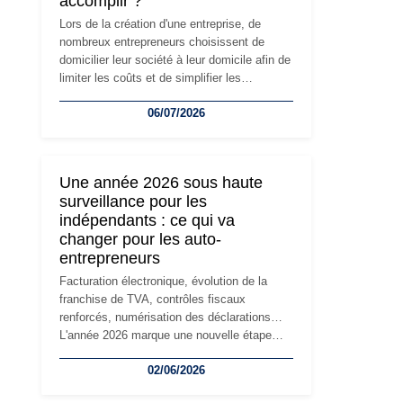
accomplir ?
Lors de la création d'une entreprise, de
nombreux entrepreneurs choisissent de
domicilier leur société à leur domicile afin de
limiter les coûts et de simplifier les
démarches. Mais avec le développement de
06/07/2026
l'activité, cette solution peut rapidement
devenir inadaptée. Déménagement dans des
locaux professionnels, recrutement, image
de marque… Le changement d'adresse du
Une année 2026 sous haute
siège social répond souvent à une nouvelle
surveillance pour les
étape de la vie de l'entreprise et implique
indépendants : ce qui va
plusieurs formalités obligatoires.
changer pour les auto-
entrepreneurs
Facturation électronique, évolution de la
franchise de TVA, contrôles fiscaux
renforcés, numérisation des déclarations…
L'année 2026 marque une nouvelle étape
dans la modernisation des obligations des
02/06/2026
travailleurs indépendants. Si le régime de la
micro-entreprise conserve sa simplicité et