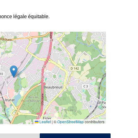
nnonce légale équitable.
Leaflet
|
©
OpenStreetMap
contributors