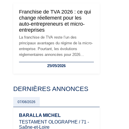
son attractivité, les auto-entrepreneurs
devront s'adapter à un environnement
Franchise de TVA 2026 : ce qui
réglementaire plus exigeant. Décryptage des
change réellement pour les
principaux changements et des précautions
auto-entrepreneurs et micro-
à prendre pour éviter les mauvaises
entreprises
surprises.
La franchise de TVA reste l’un des
principaux avantages du régime de la micro-
entreprise. Pourtant, les évolutions
réglementaires annoncées pour 2026
suscitent de nombreuses interrogations chez
25/05/2026
les auto-entrepreneurs, artisans et
freelances. Seuils de chiffre d’affaires,
obligations déclaratives, facturation ou
risque de bascule vers la TVA : les règles
DERNIÈRES ANNONCES
évoluent dans un contexte de contrôle
renforcé et de modernisation fiscale qui
oblige les indépendants à rester
07/08/2026
particulièrement vigilants.
BARALLA MICHEL
TESTAMENT OLOGRAPHE / 71 -
Saône-et-Loire