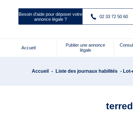
Besoin d’aide pour déposer votre
02 33 72 50 60
annonce légale ?
Publier une annonce
Consul
Accueil
légale
Accueil
-
Liste des journaux habilités
- Lot-
terre