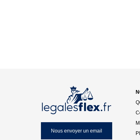
N
Q
C
M
Nous envoyer un email
Pl