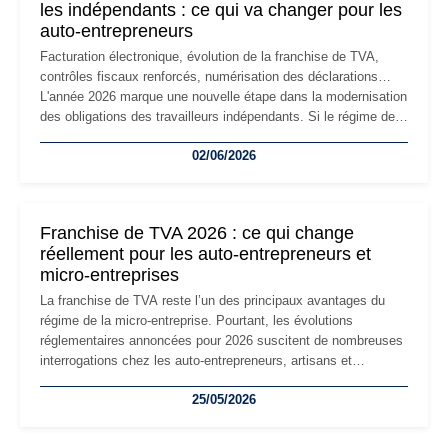
les indépendants : ce qui va changer pour les
auto-entrepreneurs
Facturation électronique, évolution de la franchise de TVA,
contrôles fiscaux renforcés, numérisation des déclarations…
L'année 2026 marque une nouvelle étape dans la modernisation
des obligations des travailleurs indépendants. Si le régime de
la micro-entreprise conserve sa simplicité et son attractivité,
02/06/2026
les auto-entrepreneurs devront s'adapter à un environnement
réglementaire plus exigeant. Décryptage des principaux
changements et des précautions à prendre pour éviter les
mauvaises surprises.
Franchise de TVA 2026 : ce qui change
réellement pour les auto-entrepreneurs et
micro-entreprises
La franchise de TVA reste l’un des principaux avantages du
régime de la micro-entreprise. Pourtant, les évolutions
réglementaires annoncées pour 2026 suscitent de nombreuses
interrogations chez les auto-entrepreneurs, artisans et
freelances. Seuils de chiffre d’affaires, obligations déclaratives,
25/05/2026
facturation ou risque de bascule vers la TVA : les règles
évoluent dans un contexte de contrôle renforcé et de
modernisation fiscale qui oblige les indépendants à rester