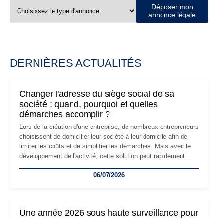
Déposer mon
annonce légale
DERNIÈRES ACTUALITÉS
Changer l'adresse du siège social de sa
société : quand, pourquoi et quelles
démarches accomplir ?
Lors de la création d'une entreprise, de nombreux entrepreneurs
choisissent de domicilier leur société à leur domicile afin de
limiter les coûts et de simplifier les démarches. Mais avec le
développement de l'activité, cette solution peut rapidement
devenir inadaptée. Déménagement dans des locaux
06/07/2026
professionnels, recrutement, image de marque… Le
changement d'adresse du siège social répond souvent à une
nouvelle étape de la vie de l'entreprise et implique plusieurs
formalités obligatoires.
Une année 2026 sous haute surveillance pour