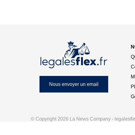
N
Q
C
M
Nous envoyer un email
Pl
G
© Copyright 2026 La News Company - legalesflex