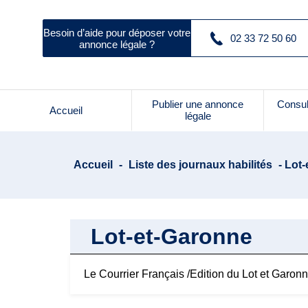
Besoin d’aide pour déposer votre
02 33 72 50 60
annonce légale ?
Publier une annonce
Consul
Accueil
légale
Accueil
-
Liste des journaux habilités
- Lot
Lot-et-Garonne
Le Courrier Français /Edition du Lot et Garon