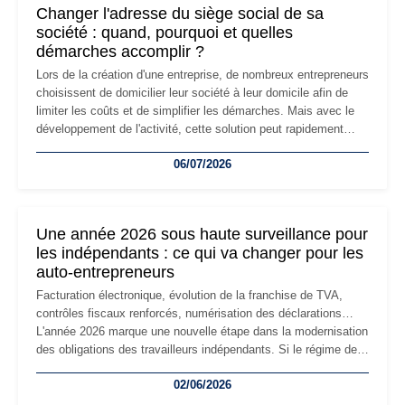
Changer l'adresse du siège social de sa
société : quand, pourquoi et quelles
démarches accomplir ?
Lors de la création d'une entreprise, de nombreux entrepreneurs
choisissent de domicilier leur société à leur domicile afin de
limiter les coûts et de simplifier les démarches. Mais avec le
développement de l'activité, cette solution peut rapidement
devenir inadaptée. Déménagement dans des locaux
06/07/2026
professionnels, recrutement, image de marque… Le
changement d'adresse du siège social répond souvent à une
nouvelle étape de la vie de l'entreprise et implique plusieurs
formalités obligatoires.
Une année 2026 sous haute surveillance pour
les indépendants : ce qui va changer pour les
auto-entrepreneurs
Facturation électronique, évolution de la franchise de TVA,
contrôles fiscaux renforcés, numérisation des déclarations…
L'année 2026 marque une nouvelle étape dans la modernisation
des obligations des travailleurs indépendants. Si le régime de
la micro-entreprise conserve sa simplicité et son attractivité,
02/06/2026
les auto-entrepreneurs devront s'adapter à un environnement
réglementaire plus exigeant. Décryptage des principaux