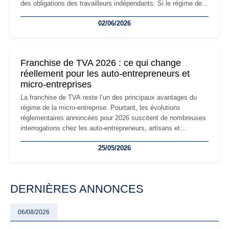
des obligations des travailleurs indépendants. Si le régime de
la micro-entreprise conserve sa simplicité et son attractivité,
02/06/2026
les auto-entrepreneurs devront s'adapter à un environnement
réglementaire plus exigeant. Décryptage des principaux
changements et des précautions à prendre pour éviter les
mauvaises surprises.
Franchise de TVA 2026 : ce qui change
réellement pour les auto-entrepreneurs et
micro-entreprises
La franchise de TVA reste l’un des principaux avantages du
régime de la micro-entreprise. Pourtant, les évolutions
réglementaires annoncées pour 2026 suscitent de nombreuses
interrogations chez les auto-entrepreneurs, artisans et
freelances. Seuils de chiffre d’affaires, obligations déclaratives,
25/05/2026
facturation ou risque de bascule vers la TVA : les règles
évoluent dans un contexte de contrôle renforcé et de
modernisation fiscale qui oblige les indépendants à rester
particulièrement vigilants.
DERNIÈRES ANNONCES
06/08/2026