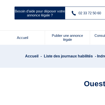
Besoin d’aide pour déposer votre
02 33 72 50 60
annonce légale ?
Publier une annonce
Consul
Accueil
légale
Accueil
-
Liste des journaux habilités
- Indr
Ouest