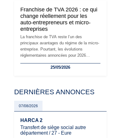
devront s'adapter à un environnement
Franchise de TVA 2026 : ce qui
réglementaire plus exigeant. Décryptage des
change réellement pour les
principaux changements et des précautions
auto-entrepreneurs et micro-
à prendre pour éviter les mauvaises
entreprises
surprises.
La franchise de TVA reste l’un des
principaux avantages du régime de la micro-
entreprise. Pourtant, les évolutions
réglementaires annoncées pour 2026
suscitent de nombreuses interrogations chez
25/05/2026
les auto-entrepreneurs, artisans et
freelances. Seuils de chiffre d’affaires,
obligations déclaratives, facturation ou
risque de bascule vers la TVA : les règles
DERNIÈRES ANNONCES
évoluent dans un contexte de contrôle
renforcé et de modernisation fiscale qui
oblige les indépendants à rester
07/08/2026
particulièrement vigilants.
HARCA 2
Transfert de siège social autre
département / 27 - Eure