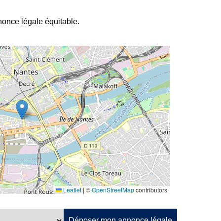
nnonce légale équitable.
Leaflet
|
©
OpenStreetMap
contributors
Déposer mon annonce légale