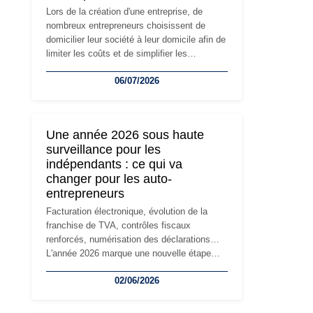
Lors de la création d'une entreprise, de
nombreux entrepreneurs choisissent de
domicilier leur société à leur domicile afin de
limiter les coûts et de simplifier les
démarches. Mais avec le développement de
06/07/2026
l'activité, cette solution peut rapidement
devenir inadaptée. Déménagement dans des
locaux professionnels, recrutement, image
de marque… Le changement d'adresse du
Une année 2026 sous haute
siège social répond souvent à une nouvelle
surveillance pour les
étape de la vie de l'entreprise et implique
indépendants : ce qui va
plusieurs formalités obligatoires.
changer pour les auto-
entrepreneurs
Facturation électronique, évolution de la
franchise de TVA, contrôles fiscaux
renforcés, numérisation des déclarations…
L'année 2026 marque une nouvelle étape
dans la modernisation des obligations des
02/06/2026
travailleurs indépendants. Si le régime de la
micro-entreprise conserve sa simplicité et
son attractivité, les auto-entrepreneurs