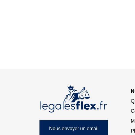
N
Q
C
M
Nous envoyer un email
Pl