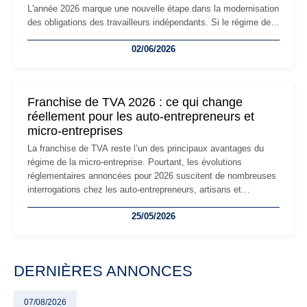
L'année 2026 marque une nouvelle étape dans la modernisation
des obligations des travailleurs indépendants. Si le régime de
la micro-entreprise conserve sa simplicité et son attractivité,
02/06/2026
les auto-entrepreneurs devront s'adapter à un environnement
réglementaire plus exigeant. Décryptage des principaux
changements et des précautions à prendre pour éviter les
mauvaises surprises.
Franchise de TVA 2026 : ce qui change
réellement pour les auto-entrepreneurs et
micro-entreprises
La franchise de TVA reste l’un des principaux avantages du
régime de la micro-entreprise. Pourtant, les évolutions
réglementaires annoncées pour 2026 suscitent de nombreuses
interrogations chez les auto-entrepreneurs, artisans et
freelances. Seuils de chiffre d’affaires, obligations déclaratives,
25/05/2026
facturation ou risque de bascule vers la TVA : les règles
évoluent dans un contexte de contrôle renforcé et de
modernisation fiscale qui oblige les indépendants à rester
particulièrement vigilants.
DERNIÈRES ANNONCES
07/08/2026