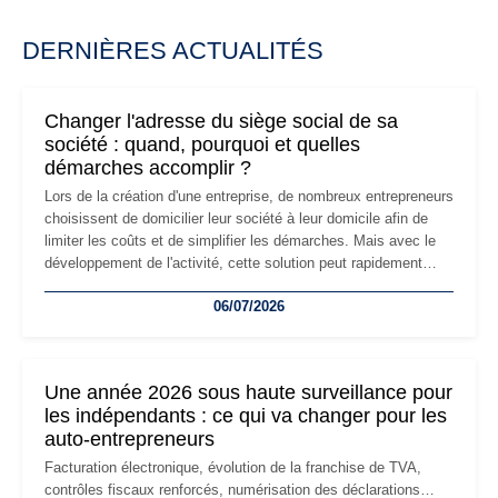
DERNIÈRES ACTUALITÉS
Changer l'adresse du siège social de sa
société : quand, pourquoi et quelles
démarches accomplir ?
Lors de la création d'une entreprise, de nombreux entrepreneurs
choisissent de domicilier leur société à leur domicile afin de
limiter les coûts et de simplifier les démarches. Mais avec le
développement de l'activité, cette solution peut rapidement
devenir inadaptée. Déménagement dans des locaux
06/07/2026
professionnels, recrutement, image de marque… Le
changement d'adresse du siège social répond souvent à une
nouvelle étape de la vie de l'entreprise et implique plusieurs
formalités obligatoires.
Une année 2026 sous haute surveillance pour
les indépendants : ce qui va changer pour les
auto-entrepreneurs
Facturation électronique, évolution de la franchise de TVA,
contrôles fiscaux renforcés, numérisation des déclarations…