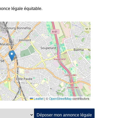
nnonce légale équitable.
Leaflet
|
©
OpenStreetMap
contributors
Déposer mon annonce légale