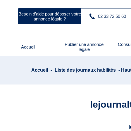
Besoin d’aide pour déposer votre
02 33 72 50 60
annonce légale ?
Publier une annonce
Consul
Accueil
légale
Accueil
-
Liste des journaux habilités
- Haut
lejournal
l