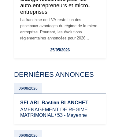
auto-entrepreneurs et micro-
à prendre pour éviter les mauvaises
entreprises
surprises.
La franchise de TVA reste l’un des
principaux avantages du régime de la micro-
entreprise. Pourtant, les évolutions
réglementaires annoncées pour 2026
suscitent de nombreuses interrogations chez
25/05/2026
les auto-entrepreneurs, artisans et
freelances. Seuils de chiffre d’affaires,
obligations déclaratives, facturation ou
risque de bascule vers la TVA : les règles
DERNIÈRES ANNONCES
évoluent dans un contexte de contrôle
renforcé et de modernisation fiscale qui
oblige les indépendants à rester
06/08/2026
particulièrement vigilants.
SELARL Bastien BLANCHET
AMENAGEMENT DE REGIME
MATRIMONIAL / 53 - Mayenne
06/08/2026