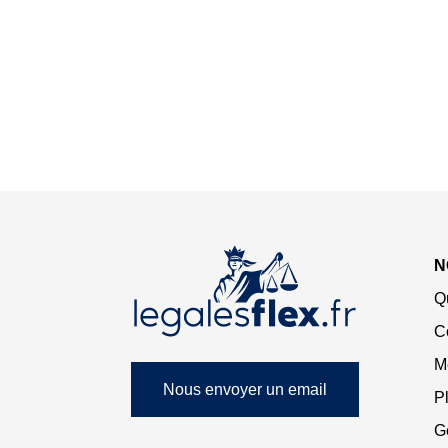
N
Q
C
M
Nous envoyer un email
Pl
G