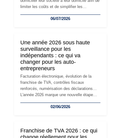
domicilier leur société à leur domicile afin de
limiter les coûts et de simplifier les
démarches. Mais avec le développement de
06/07/2026
l'activité, cette solution peut rapidement
devenir inadaptée. Déménagement dans des
locaux professionnels, recrutement, image
de marque… Le changement d'adresse du
Une année 2026 sous haute
siège social répond souvent à une nouvelle
surveillance pour les
étape de la vie de l'entreprise et implique
indépendants : ce qui va
plusieurs formalités obligatoires.
changer pour les auto-
entrepreneurs
Facturation électronique, évolution de la
franchise de TVA, contrôles fiscaux
renforcés, numérisation des déclarations…
L'année 2026 marque une nouvelle étape
dans la modernisation des obligations des
02/06/2026
travailleurs indépendants. Si le régime de la
micro-entreprise conserve sa simplicité et
son attractivité, les auto-entrepreneurs
devront s'adapter à un environnement
Franchise de TVA 2026 : ce qui
réglementaire plus exigeant. Décryptage des
change réellement pour les
principaux changements et des précautions