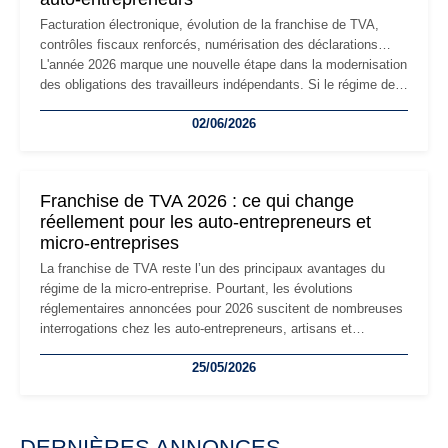
Facturation électronique, évolution de la franchise de TVA,
contrôles fiscaux renforcés, numérisation des déclarations…
L'année 2026 marque une nouvelle étape dans la modernisation
des obligations des travailleurs indépendants. Si le régime de
la micro-entreprise conserve sa simplicité et son attractivité,
02/06/2026
les auto-entrepreneurs devront s'adapter à un environnement
réglementaire plus exigeant. Décryptage des principaux
changements et des précautions à prendre pour éviter les
mauvaises surprises.
Franchise de TVA 2026 : ce qui change
réellement pour les auto-entrepreneurs et
micro-entreprises
La franchise de TVA reste l’un des principaux avantages du
régime de la micro-entreprise. Pourtant, les évolutions
réglementaires annoncées pour 2026 suscitent de nombreuses
interrogations chez les auto-entrepreneurs, artisans et
freelances. Seuils de chiffre d’affaires, obligations déclaratives,
25/05/2026
facturation ou risque de bascule vers la TVA : les règles
évoluent dans un contexte de contrôle renforcé et de
modernisation fiscale qui oblige les indépendants à rester
particulièrement vigilants.
DERNIÈRES ANNONCES