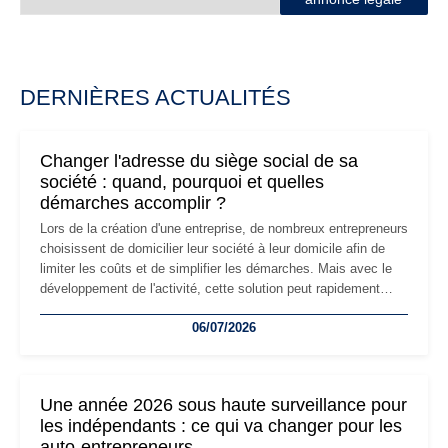
DERNIÈRES ACTUALITÉS
Changer l'adresse du siège social de sa
société : quand, pourquoi et quelles
démarches accomplir ?
Lors de la création d'une entreprise, de nombreux entrepreneurs
choisissent de domicilier leur société à leur domicile afin de
limiter les coûts et de simplifier les démarches. Mais avec le
développement de l'activité, cette solution peut rapidement
devenir inadaptée. Déménagement dans des locaux
06/07/2026
professionnels, recrutement, image de marque… Le
changement d'adresse du siège social répond souvent à une
nouvelle étape de la vie de l'entreprise et implique plusieurs
formalités obligatoires.
Une année 2026 sous haute surveillance pour
les indépendants : ce qui va changer pour les
auto-entrepreneurs