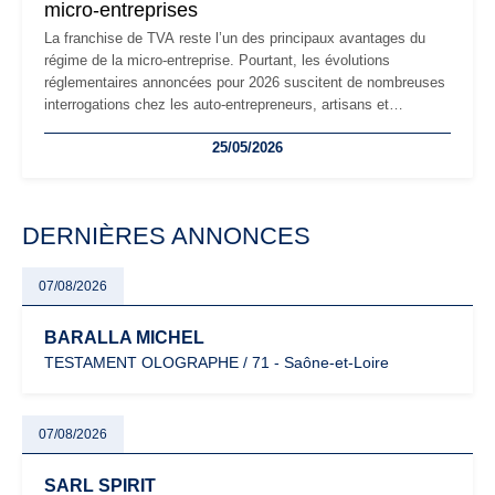
micro-entreprises
La franchise de TVA reste l’un des principaux avantages du
régime de la micro-entreprise. Pourtant, les évolutions
réglementaires annoncées pour 2026 suscitent de nombreuses
interrogations chez les auto-entrepreneurs, artisans et
freelances. Seuils de chiffre d’affaires, obligations déclaratives,
25/05/2026
facturation ou risque de bascule vers la TVA : les règles
évoluent dans un contexte de contrôle renforcé et de
modernisation fiscale qui oblige les indépendants à rester
particulièrement vigilants.
DERNIÈRES ANNONCES
07/08/2026
BARALLA MICHEL
TESTAMENT OLOGRAPHE / 71 - Saône-et-Loire
07/08/2026
SARL SPIRIT