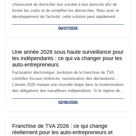
choisissent de domicilier leur société à leur domicile afin de
limiter les coûts et de simplifier les démarches. Mais avec le
développement de l'activité, cette solution peut rapidement
devenir inadaptée. Déménagement dans des locaux
06/07/2026
professionnels, recrutement, image de marque… Le
changement d'adresse du siège social répond souvent à une
nouvelle étape de la vie de l'entreprise et implique plusieurs
formalités obligatoires.
Une année 2026 sous haute surveillance pour
les indépendants : ce qui va changer pour les
auto-entrepreneurs
Facturation électronique, évolution de la franchise de TVA,
contrôles fiscaux renforcés, numérisation des déclarations…
L'année 2026 marque une nouvelle étape dans la modernisation
des obligations des travailleurs indépendants. Si le régime de
la micro-entreprise conserve sa simplicité et son attractivité,
02/06/2026
les auto-entrepreneurs devront s'adapter à un environnement
réglementaire plus exigeant. Décryptage des principaux
changements et des précautions à prendre pour éviter les
mauvaises surprises.
Franchise de TVA 2026 : ce qui change
réellement pour les auto-entrepreneurs et