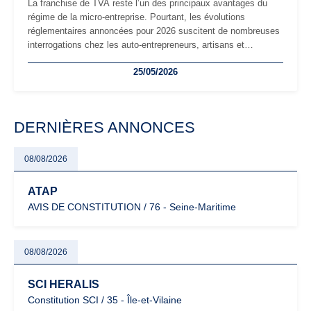
La franchise de TVA reste l’un des principaux avantages du
régime de la micro-entreprise. Pourtant, les évolutions
réglementaires annoncées pour 2026 suscitent de nombreuses
interrogations chez les auto-entrepreneurs, artisans et
freelances. Seuils de chiffre d’affaires, obligations déclaratives,
25/05/2026
facturation ou risque de bascule vers la TVA : les règles
évoluent dans un contexte de contrôle renforcé et de
modernisation fiscale qui oblige les indépendants à rester
particulièrement vigilants.
DERNIÈRES ANNONCES
08/08/2026
ATAP
AVIS DE CONSTITUTION / 76 - Seine-Maritime
08/08/2026
SCI HERALIS
Constitution SCI / 35 - Île-et-Vilaine