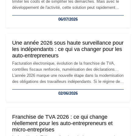
limiter les coûts et de simplifier les démarches. Mais avec le
développement de l'activité, cette solution peut rapidement
devenir inadaptée. Déménagement dans des locaux
06/07/2026
professionnels, recrutement, image de marque… Le
changement d'adresse du siège social répond souvent à une
nouvelle étape de la vie de l'entreprise et implique plusieurs
formalités obligatoires.
Une année 2026 sous haute surveillance pour
les indépendants : ce qui va changer pour les
auto-entrepreneurs
Facturation électronique, évolution de la franchise de TVA,
contrôles fiscaux renforcés, numérisation des déclarations…
L'année 2026 marque une nouvelle étape dans la modernisation
des obligations des travailleurs indépendants. Si le régime de
la micro-entreprise conserve sa simplicité et son attractivité,
02/06/2026
les auto-entrepreneurs devront s'adapter à un environnement
réglementaire plus exigeant. Décryptage des principaux
changements et des précautions à prendre pour éviter les
mauvaises surprises.
Franchise de TVA 2026 : ce qui change
réellement pour les auto-entrepreneurs et
micro-entreprises