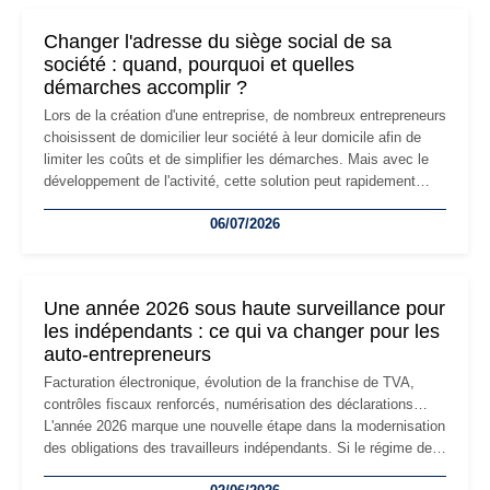
Changer l'adresse du siège social de sa
société : quand, pourquoi et quelles
démarches accomplir ?
Lors de la création d'une entreprise, de nombreux entrepreneurs
choisissent de domicilier leur société à leur domicile afin de
limiter les coûts et de simplifier les démarches. Mais avec le
développement de l'activité, cette solution peut rapidement
devenir inadaptée. Déménagement dans des locaux
06/07/2026
professionnels, recrutement, image de marque… Le
changement d'adresse du siège social répond souvent à une
nouvelle étape de la vie de l'entreprise et implique plusieurs
formalités obligatoires.
Une année 2026 sous haute surveillance pour
les indépendants : ce qui va changer pour les
auto-entrepreneurs
Facturation électronique, évolution de la franchise de TVA,
contrôles fiscaux renforcés, numérisation des déclarations…
L'année 2026 marque une nouvelle étape dans la modernisation
des obligations des travailleurs indépendants. Si le régime de
la micro-entreprise conserve sa simplicité et son attractivité,