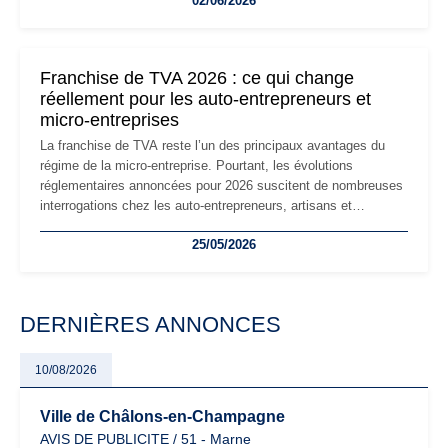
02/06/2026
les auto-entrepreneurs devront s'adapter à un environnement
réglementaire plus exigeant. Décryptage des principaux
changements et des précautions à prendre pour éviter les
mauvaises surprises.
Franchise de TVA 2026 : ce qui change
réellement pour les auto-entrepreneurs et
micro-entreprises
La franchise de TVA reste l’un des principaux avantages du
régime de la micro-entreprise. Pourtant, les évolutions
réglementaires annoncées pour 2026 suscitent de nombreuses
interrogations chez les auto-entrepreneurs, artisans et
freelances. Seuils de chiffre d’affaires, obligations déclaratives,
25/05/2026
facturation ou risque de bascule vers la TVA : les règles
évoluent dans un contexte de contrôle renforcé et de
modernisation fiscale qui oblige les indépendants à rester
particulièrement vigilants.
DERNIÈRES ANNONCES
10/08/2026
Ville de Châlons-en-Champagne
AVIS DE PUBLICITE / 51 - Marne