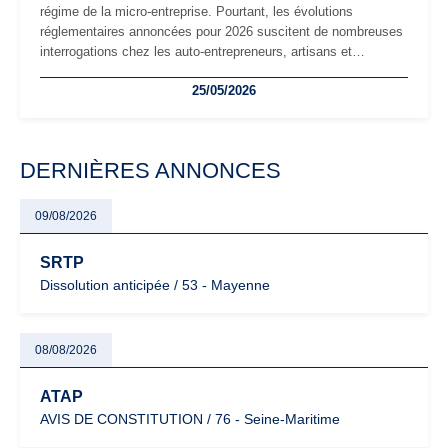
régime de la micro-entreprise. Pourtant, les évolutions
réglementaires annoncées pour 2026 suscitent de nombreuses
interrogations chez les auto-entrepreneurs, artisans et
freelances. Seuils de chiffre d’affaires, obligations déclaratives,
25/05/2026
facturation ou risque de bascule vers la TVA : les règles
évoluent dans un contexte de contrôle renforcé et de
modernisation fiscale qui oblige les indépendants à rester
particulièrement vigilants.
DERNIÈRES ANNONCES
09/08/2026
SRTP
Dissolution anticipée / 53 - Mayenne
08/08/2026
ATAP
AVIS DE CONSTITUTION / 76 - Seine-Maritime