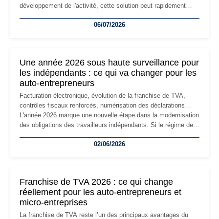
développement de l'activité, cette solution peut rapidement
devenir inadaptée. Déménagement dans des locaux
06/07/2026
professionnels, recrutement, image de marque… Le
changement d'adresse du siège social répond souvent à une
nouvelle étape de la vie de l'entreprise et implique plusieurs
formalités obligatoires.
Une année 2026 sous haute surveillance pour
les indépendants : ce qui va changer pour les
auto-entrepreneurs
Facturation électronique, évolution de la franchise de TVA,
contrôles fiscaux renforcés, numérisation des déclarations…
L'année 2026 marque une nouvelle étape dans la modernisation
des obligations des travailleurs indépendants. Si le régime de
la micro-entreprise conserve sa simplicité et son attractivité,
02/06/2026
les auto-entrepreneurs devront s'adapter à un environnement
réglementaire plus exigeant. Décryptage des principaux
changements et des précautions à prendre pour éviter les
mauvaises surprises.
Franchise de TVA 2026 : ce qui change
réellement pour les auto-entrepreneurs et
micro-entreprises
La franchise de TVA reste l’un des principaux avantages du