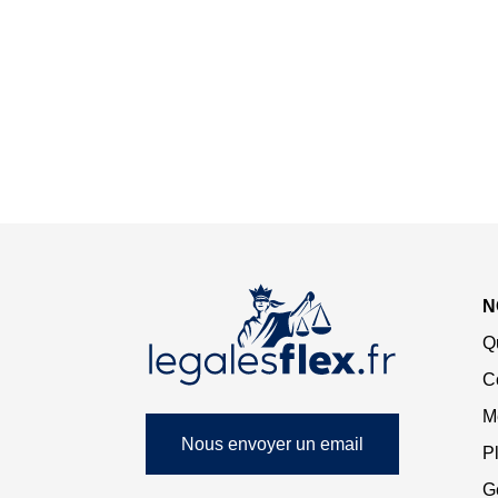
N
Q
C
M
Nous envoyer un email
Pl
G