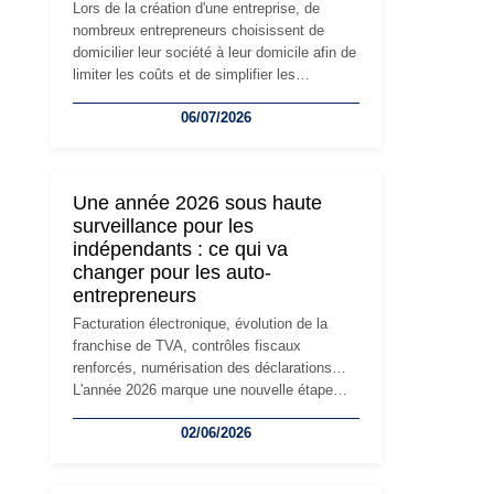
Lors de la création d'une entreprise, de
nombreux entrepreneurs choisissent de
domicilier leur société à leur domicile afin de
limiter les coûts et de simplifier les
démarches. Mais avec le développement de
06/07/2026
l'activité, cette solution peut rapidement
devenir inadaptée. Déménagement dans des
locaux professionnels, recrutement, image
de marque… Le changement d'adresse du
Une année 2026 sous haute
siège social répond souvent à une nouvelle
surveillance pour les
étape de la vie de l'entreprise et implique
indépendants : ce qui va
plusieurs formalités obligatoires.
changer pour les auto-
entrepreneurs
Facturation électronique, évolution de la
franchise de TVA, contrôles fiscaux
renforcés, numérisation des déclarations…
L'année 2026 marque une nouvelle étape
dans la modernisation des obligations des
02/06/2026
travailleurs indépendants. Si le régime de la
micro-entreprise conserve sa simplicité et
son attractivité, les auto-entrepreneurs