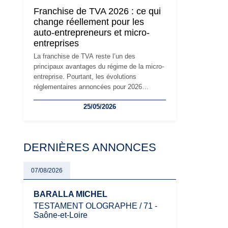
devront s'adapter à un environnement
Franchise de TVA 2026 : ce qui
réglementaire plus exigeant. Décryptage des
change réellement pour les
principaux changements et des précautions
auto-entrepreneurs et micro-
à prendre pour éviter les mauvaises
entreprises
surprises.
La franchise de TVA reste l’un des
principaux avantages du régime de la micro-
entreprise. Pourtant, les évolutions
réglementaires annoncées pour 2026
suscitent de nombreuses interrogations chez
25/05/2026
les auto-entrepreneurs, artisans et
freelances. Seuils de chiffre d’affaires,
obligations déclaratives, facturation ou
risque de bascule vers la TVA : les règles
DERNIÈRES ANNONCES
évoluent dans un contexte de contrôle
renforcé et de modernisation fiscale qui
oblige les indépendants à rester
07/08/2026
particulièrement vigilants.
BARALLA MICHEL
TESTAMENT OLOGRAPHE / 71 -
Saône-et-Loire