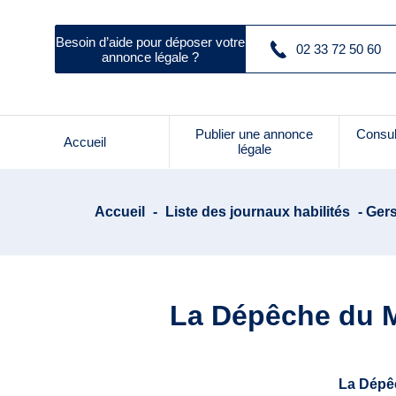
Besoin d’aide pour déposer votre
02 33 72 50 60
annonce légale ?
Publier une annonce
Consul
Accueil
légale
Accueil
-
Liste des journaux habilités
- Gers
La Dépêche du Mi
La Dépêc