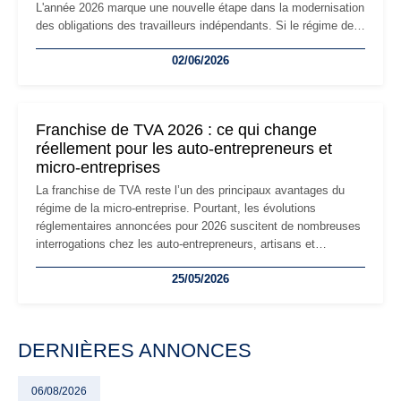
L'année 2026 marque une nouvelle étape dans la modernisation
des obligations des travailleurs indépendants. Si le régime de
la micro-entreprise conserve sa simplicité et son attractivité,
02/06/2026
les auto-entrepreneurs devront s'adapter à un environnement
réglementaire plus exigeant. Décryptage des principaux
changements et des précautions à prendre pour éviter les
mauvaises surprises.
Franchise de TVA 2026 : ce qui change
réellement pour les auto-entrepreneurs et
micro-entreprises
La franchise de TVA reste l’un des principaux avantages du
régime de la micro-entreprise. Pourtant, les évolutions
réglementaires annoncées pour 2026 suscitent de nombreuses
interrogations chez les auto-entrepreneurs, artisans et
freelances. Seuils de chiffre d’affaires, obligations déclaratives,
25/05/2026
facturation ou risque de bascule vers la TVA : les règles
évoluent dans un contexte de contrôle renforcé et de
modernisation fiscale qui oblige les indépendants à rester
particulièrement vigilants.
DERNIÈRES ANNONCES
06/08/2026