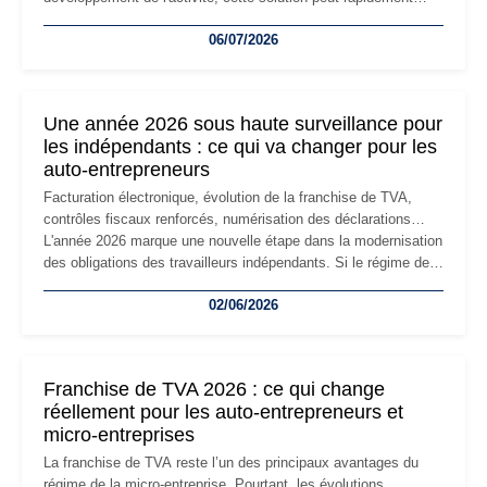
devenir inadaptée. Déménagement dans des locaux
06/07/2026
professionnels, recrutement, image de marque… Le
changement d'adresse du siège social répond souvent à une
nouvelle étape de la vie de l'entreprise et implique plusieurs
formalités obligatoires.
Une année 2026 sous haute surveillance pour
les indépendants : ce qui va changer pour les
auto-entrepreneurs
Facturation électronique, évolution de la franchise de TVA,
contrôles fiscaux renforcés, numérisation des déclarations…
L'année 2026 marque une nouvelle étape dans la modernisation
des obligations des travailleurs indépendants. Si le régime de
la micro-entreprise conserve sa simplicité et son attractivité,
02/06/2026
les auto-entrepreneurs devront s'adapter à un environnement
réglementaire plus exigeant. Décryptage des principaux
changements et des précautions à prendre pour éviter les
mauvaises surprises.
Franchise de TVA 2026 : ce qui change
réellement pour les auto-entrepreneurs et
micro-entreprises
La franchise de TVA reste l’un des principaux avantages du
régime de la micro-entreprise. Pourtant, les évolutions