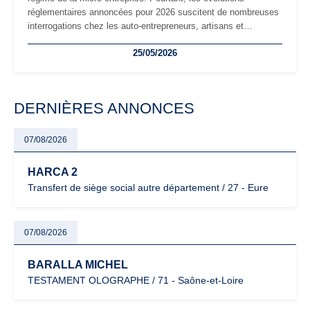
réglementaires annoncées pour 2026 suscitent de nombreuses
interrogations chez les auto-entrepreneurs, artisans et
freelances. Seuils de chiffre d’affaires, obligations déclaratives,
25/05/2026
facturation ou risque de bascule vers la TVA : les règles
évoluent dans un contexte de contrôle renforcé et de
modernisation fiscale qui oblige les indépendants à rester
particulièrement vigilants.
DERNIÈRES ANNONCES
07/08/2026
HARCA 2
Transfert de siège social autre département / 27 - Eure
07/08/2026
BARALLA MICHEL
TESTAMENT OLOGRAPHE / 71 - Saône-et-Loire