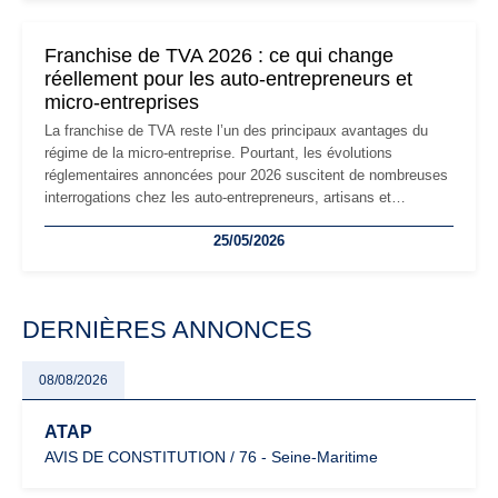
changements et des précautions à prendre pour éviter les
mauvaises surprises.
Franchise de TVA 2026 : ce qui change
réellement pour les auto-entrepreneurs et
micro-entreprises
La franchise de TVA reste l’un des principaux avantages du
régime de la micro-entreprise. Pourtant, les évolutions
réglementaires annoncées pour 2026 suscitent de nombreuses
interrogations chez les auto-entrepreneurs, artisans et
freelances. Seuils de chiffre d’affaires, obligations déclaratives,
25/05/2026
facturation ou risque de bascule vers la TVA : les règles
évoluent dans un contexte de contrôle renforcé et de
modernisation fiscale qui oblige les indépendants à rester
particulièrement vigilants.
DERNIÈRES ANNONCES
08/08/2026
ATAP
AVIS DE CONSTITUTION / 76 - Seine-Maritime