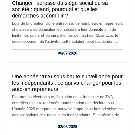
Changer l'adresse du siège social de sa
société : quand, pourquoi et quelles
démarches accomplir ?
Lors de la création d'une entreprise, de nombreux entrepreneurs
choisissent de domicilier leur société à leur domicile afin de
limiter les coûts et de simplifier les démarches. Mais avec le
développement de l'activité, cette solution peut rapidement
devenir inadaptée. Déménagement dans des locaux
06/07/2026
professionnels, recrutement, image de marque… Le
changement d'adresse du siège social répond souvent à une
nouvelle étape de la vie de l'entreprise et implique plusieurs
formalités obligatoires.
Une année 2026 sous haute surveillance pour
les indépendants : ce qui va changer pour les
auto-entrepreneurs
Facturation électronique, évolution de la franchise de TVA,
contrôles fiscaux renforcés, numérisation des déclarations…
L'année 2026 marque une nouvelle étape dans la modernisation
des obligations des travailleurs indépendants. Si le régime de
la micro-entreprise conserve sa simplicité et son attractivité,
02/06/2026
les auto-entrepreneurs devront s'adapter à un environnement
réglementaire plus exigeant. Décryptage des principaux