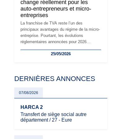
change réellement pour les
principaux changements et des précautions
auto-entrepreneurs et micro-
à prendre pour éviter les mauvaises
entreprises
surprises.
La franchise de TVA reste l’un des
principaux avantages du régime de la micro-
entreprise. Pourtant, les évolutions
réglementaires annoncées pour 2026
suscitent de nombreuses interrogations chez
25/05/2026
les auto-entrepreneurs, artisans et
freelances. Seuils de chiffre d’affaires,
obligations déclaratives, facturation ou
risque de bascule vers la TVA : les règles
DERNIÈRES ANNONCES
évoluent dans un contexte de contrôle
renforcé et de modernisation fiscale qui
oblige les indépendants à rester
07/08/2026
particulièrement vigilants.
HARCA 2
Transfert de siège social autre
département / 27 - Eure