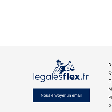
N
Q
C
M
Nous envoyer un email
Pl
G