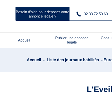
Besoin d’aide pour déposer votre
02 33 72 50 60
annonce légale ?
Publier une annonce
Consul
Accueil
légale
Accueil
-
Liste des journaux habilités
- Eure
L'Evei