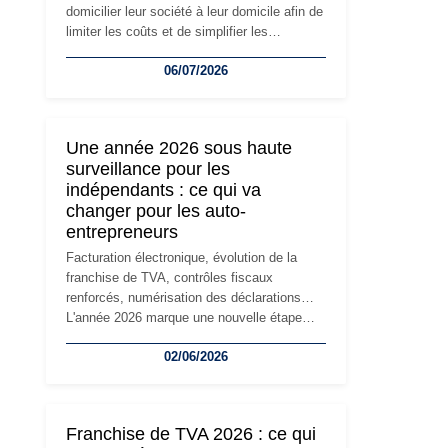
domicilier leur société à leur domicile afin de
limiter les coûts et de simplifier les
démarches. Mais avec le développement de
06/07/2026
l'activité, cette solution peut rapidement
devenir inadaptée. Déménagement dans des
locaux professionnels, recrutement, image
de marque… Le changement d'adresse du
Une année 2026 sous haute
siège social répond souvent à une nouvelle
surveillance pour les
étape de la vie de l'entreprise et implique
indépendants : ce qui va
plusieurs formalités obligatoires.
changer pour les auto-
entrepreneurs
Facturation électronique, évolution de la
franchise de TVA, contrôles fiscaux
renforcés, numérisation des déclarations…
L'année 2026 marque une nouvelle étape
dans la modernisation des obligations des
02/06/2026
travailleurs indépendants. Si le régime de la
micro-entreprise conserve sa simplicité et
son attractivité, les auto-entrepreneurs
devront s'adapter à un environnement
Franchise de TVA 2026 : ce qui
réglementaire plus exigeant. Décryptage des